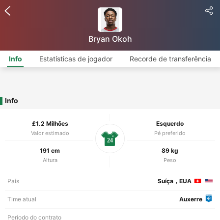
Bryan Okoh
Info
Estatísticas de jogador
Recorde de transferência
Info
£1.2 Milhões
Esquerdo
Valor estimado
Pé preferido
24
191 cm
89 kg
Altura
Peso
País
Suíça，EUA
Time atual
Auxerre
Período do contrato