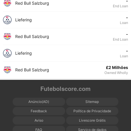
-
Red Bull Salzburg
End Loan
-
Liefering
Loan
-
Red Bull Salzburg
End Loan
-
Liefering
Loan
£2 Milhões
Red Bull Salzburg
Owned Wholly
Futebolscore.com
Anúncio(AD)
Sitemap
Feedback
Política de Privacidade
Aviso
Livescore Grátis
FAQ
Serviço de dados