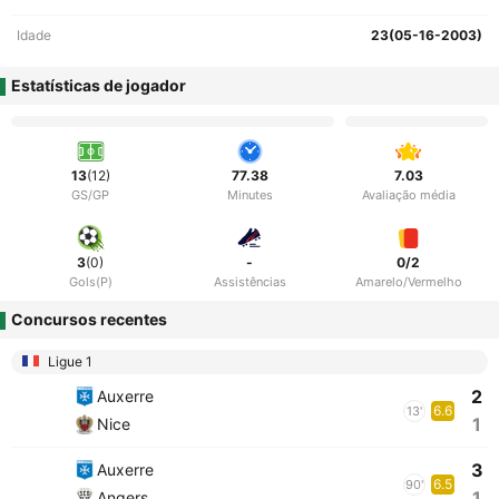
Idade
23(05-16-2003)
Estatísticas de jogador
13
(12)
77.38
7.03
GS/GP
Minutes
Avaliação média
3
(0)
-
0/2
Gols(P)
Assistências
Amarelo/Vermelho
Concursos recentes
Ligue 1
2
Auxerre
6.6
13'
1
Nice
3
Auxerre
6.5
90'
1
Angers