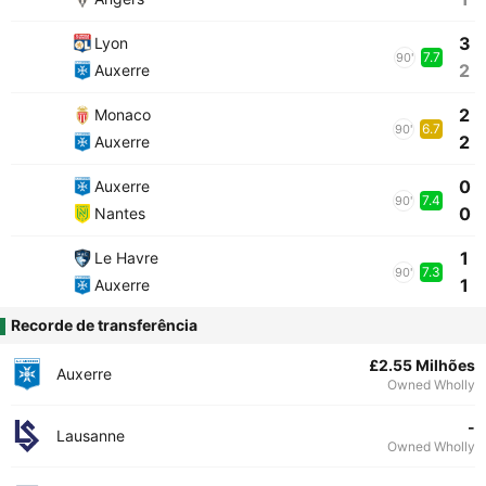
3
Lyon
7.7
90'
2
Auxerre
2
Monaco
6.7
90'
2
Auxerre
0
Auxerre
7.4
90'
0
Nantes
1
Le Havre
7.3
90'
1
Auxerre
Recorde de transferência
£2.55 Milhões
Auxerre
Owned Wholly
-
Lausanne
Owned Wholly