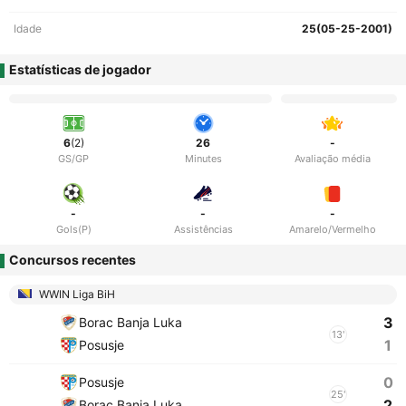
Idade
25(05-25-2001)
Estatísticas de jogador
6
(2)
26
-
GS/GP
Minutes
Avaliação média
-
-
-
Gols(P)
Assistências
Amarelo/Vermelho
Concursos recentes
WWIN Liga BiH
3
Borac Banja Luka
13'
1
Posusje
0
Posusje
25'
2
Borac Banja Luka