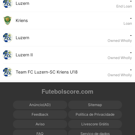
-
Luzern
End Loan
-
Kriens
Loan
-
Luzern
Owned Wholly
-
Luzern II
Owned Wholly
-
Team FC Luzern-SC Kriens U18
Owned Wholly
Futebolscore.com
Anúncio(AD)
Sitemap
Feedback
Política de Privacidade
Aviso
Livescore Grátis
FAQ
Serviço de dados