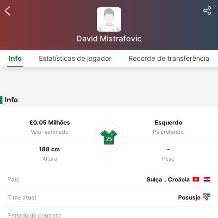
David Mistrafovic
Info
Estatísticas de jogador
Recorde de transferência
Info
£0.05 Milhões
Esquerdo
Valor estimado
Pé preferido
25
188 cm
-
Altura
Peso
País
Suíça，Croácia
Time atual
Posusje
Período do contrato