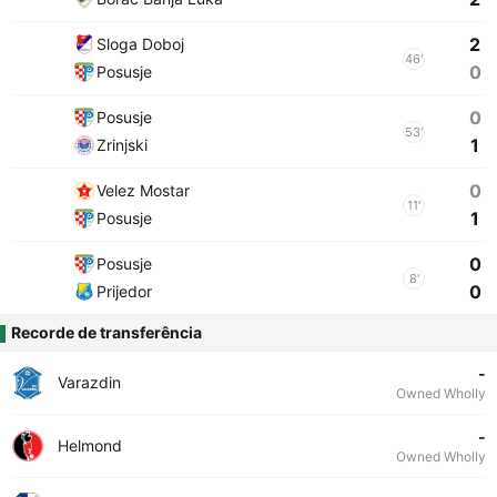
2
Sloga Doboj
46'
0
Posusje
0
Posusje
53'
1
Zrinjski
0
Velez Mostar
11'
1
Posusje
0
Posusje
8'
0
Prijedor
Recorde de transferência
-
Varazdin
Owned Wholly
-
Helmond
Owned Wholly