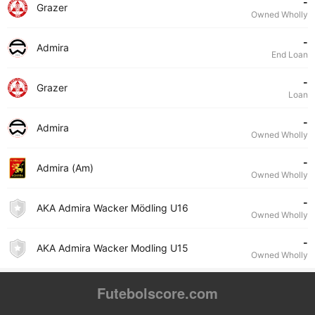
-
Grazer
Owned Wholly
-
Admira
End Loan
-
Grazer
Loan
-
Admira
Owned Wholly
-
Admira (Am)
Owned Wholly
-
AKA Admira Wacker Mödling U16
Owned Wholly
-
AKA Admira Wacker Modling U15
Owned Wholly
Futebolscore.com