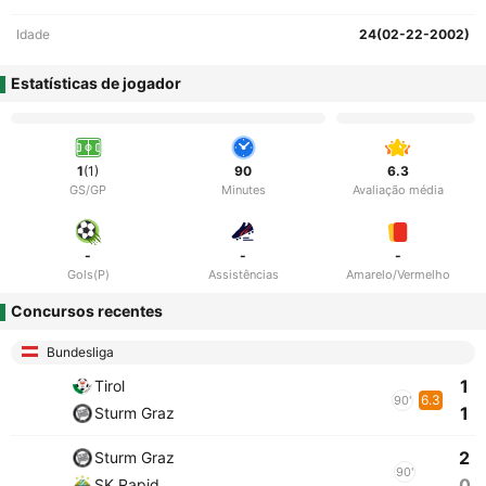
Idade
24(02-22-2002)
Estatísticas de jogador
1
(1)
90
6.3
GS/GP
Minutes
Avaliação média
-
-
-
Gols(P)
Assistências
Amarelo/Vermelho
Concursos recentes
Bundesliga
1
Tirol
6.3
90'
1
Sturm Graz
2
Sturm Graz
90'
0
SK Rapid