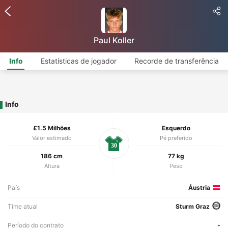
Paul Koller
Info
Estatísticas de jogador
Recorde de transferência
Info
£1.5 Milhões
Esquerdo
Valor estimado
Pé preferido
30
186 cm
77 kg
Altura
Peso
País
Áustria
Time atual
Sturm Graz
Período do contrato
-