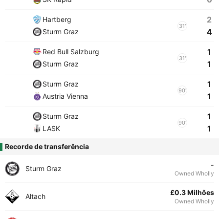
2
Hartberg
31'
4
Sturm Graz
1
Red Bull Salzburg
31'
1
Sturm Graz
1
Sturm Graz
90'
1
Austria Vienna
1
Sturm Graz
90'
1
LASK
Recorde de transferência
-
Sturm Graz
Owned Wholly
£0.3 Milhões
Altach
Owned Wholly