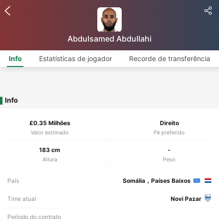
Abdulsamed Abdullahi
Info
Estatísticas de jogador
Recorde de transferência
Info
£0.35 Milhões
Direito
Valor estimado
Pé preferido
183 cm
-
Altura
Peso
País
Somália，Países Baixos
Time atual
Novi Pazar
Período do contrato