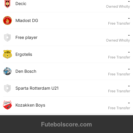
-
Decic
Owned Wholly
-
Mladost DG
Free Transfer
-
Free player
Owned Wholly
-
Ergotelis
Free Transfer
-
Den Bosch
Free Transfer
-
Sparta Rotterdam U21
Free Transfer
-
Kozakken Boys
Free Transfer
Futebolscore.com