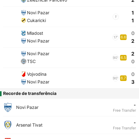
2
1
Novi Pazar
1'
1
Cukaricki
0
Mladost
6.6
17'
2
Novi Pazar
2
Novi Pazar
6.5
90'
0
TSC
0
Vojvodina
6.7
90'
3
Novi Pazar
Recorde de transferência
-
Novi Pazar
Free Transfer
-
Arsenal Tivat
Free Transfer