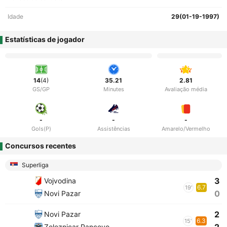
Idade
29(01-19-1997)
Estatísticas de jogador
14
(4)
35.21
2.81
GS/GP
Minutes
Avaliação média
-
-
-
Gols(P)
Assistências
Amarelo/Vermelho
Concursos recentes
Superliga
3
Vojvodina
6.7
19'
0
Novi Pazar
2
Novi Pazar
6.3
15'
Zeleznicar Pancevo