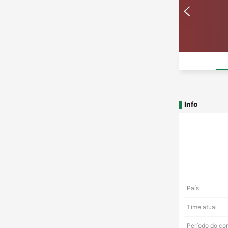
Info
País
Time atual
Período do co