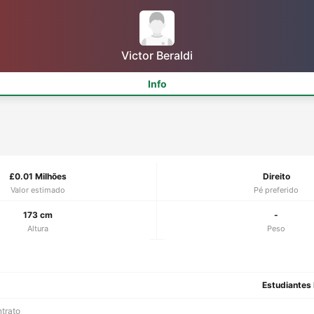
Victor Beraldi
Info
£0.01 Milhões
Direito
Valor estimado
Pé preferido
173 cm
-
Altura
Peso
Estudiantes 
ntrato