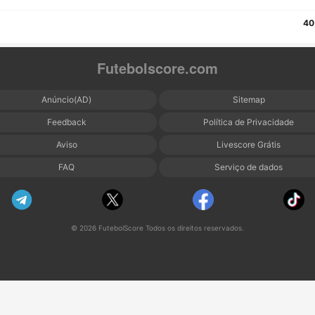
40
Futebolscore.com
Anúncio(AD)
Sitemap
Feedback
Política de Privacidade
Aviso
Livescore Grátis
FAQ
Serviço de dados
© 2026 FutebolScore Todos os direitos reservados.