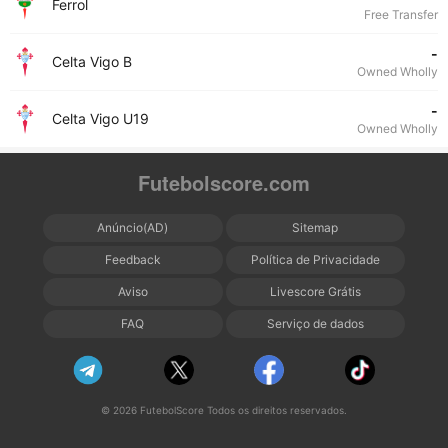
Ferrol
Free Transfer
-
Celta Vigo B
Owned Wholly
-
Celta Vigo U19
Owned Wholly
Futebolscore.com
Anúncio(AD)
Sitemap
Feedback
Política de Privacidade
Aviso
Livescore Grátis
FAQ
Serviço de dados
© 2026 FutebolScore Todos os direitos reservados.