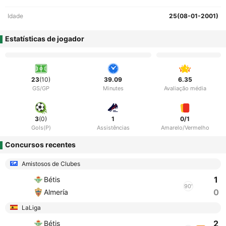
Idade
25(08-01-2001)
Estatísticas de jogador
23
(10)
39.09
6.35
GS/GP
Minutes
Avaliação média
3
(0)
1
0/1
Gols(P)
Assistências
Amarelo/Vermelho
Concursos recentes
Amistosos de Clubes
1
Bétis
90'
0
Almería
LaLiga
2
Bétis