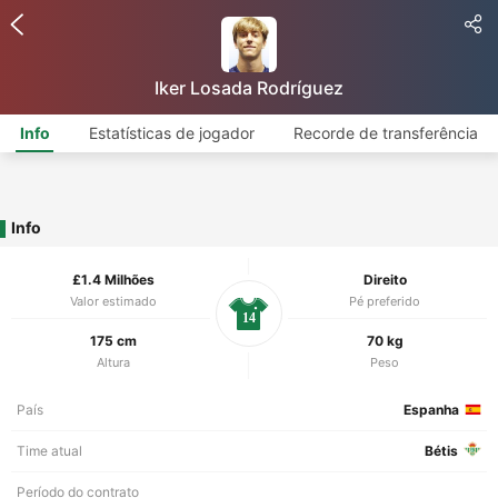
Iker Losada Rodríguez
Info
Estatísticas de jogador
Recorde de transferência
Info
£1.4 Milhões
Direito
Valor estimado
Pé preferido
14
175 cm
70 kg
Altura
Peso
País
Espanha
Time atual
Bétis
Período do contrato