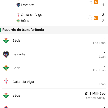
6
12'
1
Levante
3
Celta de Vigo
6.1
60'
2
Bétis
Recorde de transferência
-
Bétis
End Loan
-
Levante
Loan
-
Bétis
End Loan
-
Celta de Vigo
Loan
£1.8 Milhões
Bétis
Owned Wholly
-