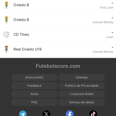
-
Oviedo B
End Loan
-
Oviedo B
Owned Wholly
-
CD Tineo
Loan
-
Real Oviedo U19
Owned Wholly
Futebolscore.com
Anúncio(AD)
Sitemap
Feedback
Política de Privacidade
Aviso
Livescore Grátis
FAQ
Serviço de dados