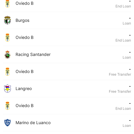
-
Oviedo B
End Loan
-
Burgos
Loan
-
Oviedo B
End Loan
-
Racing Santander
Loan
-
Oviedo B
Free Transfer
-
Langreo
Free Transfer
-
Oviedo B
End Loan
-
Marino de Luanco
Loan