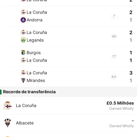
2
La Coruña
7'
1
Andorra
2
La Coruña
46'
1
Leganés
1
Burgos
77'
1
La Coruña
3
La Coruña
84'
1
Mirandes
Recorde de transferência
£0.5 Milhões
La Coruña
Owned Wholly
-
Albacete
Owned Wholly