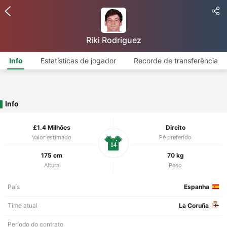
Riki Rodriguez
Info
Estatísticas de jogador
Recorde de transferência
Info
£1.4 Milhões
Direito
Valor estimado
Pé preferido
14
175 cm
70 kg
Altura
Peso
País
Espanha
Time atual
La Coruña
Período do contrato