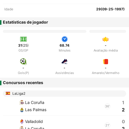
Idade
29(09-25-1997)
Estatísticas de jogador
31
(25)
68.74
-
GS/GP
Minutes
Avaliação média
-
-
-
Gols(P)
Assistências
Amarelo/Vermelho
Concursos recentes
LaLiga2
1
La Coruña
36'
2
Las Palmas
0
Valladolid
21'
2
La Coruña