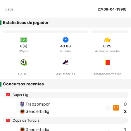
Idade
27(06-04-1999)
Estatísticas de jogador
8
(4)
43.88
6.25
GS/GP
Minutes
Avaliação média
-
-
-
Gols(P)
Assistências
Amarelo/Vermelho
Concursos recentes
Super Lig
0
Trabzonspor
6.3
9'
3
Genclerbirligi
Copa da Turquia
1
Genclerbirligi