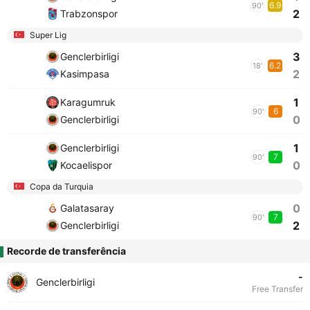
6.9
90'
2
Trabzonspor
Super Lig
3
Genclerbirligi
6.2
18'
2
Kasimpasa
1
Karagumruk
6
90'
0
Genclerbirligi
1
Genclerbirligi
7
90'
0
Kocaelispor
Copa da Turquia
0
Galatasaray
7
90'
2
Genclerbirligi
Recorde de transferência
-
Genclerbirligi
Free Transfer