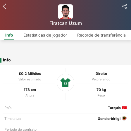
Firatcan Uzum
Info
Estatísticas de jogador
Recorde de transferência
Info
£0.2 Milhões
Direito
Valor estimado
Pé preferido
88
178 cm
70 kg
Altura
Peso
País
Turquia
Time atual
Genclerbirligi
Período do contrato