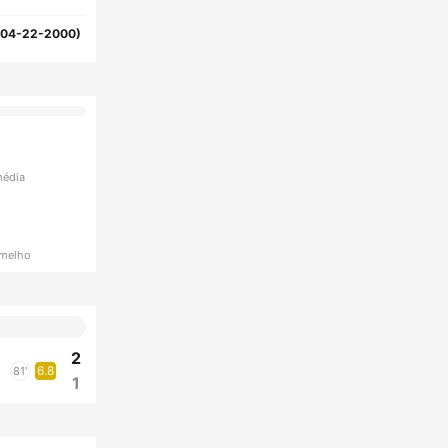
(04-22-2000)
média
rmelho
2
6.8
81'
1