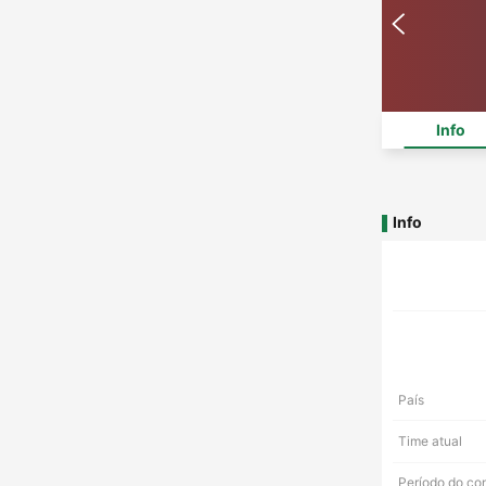
Info
Info
País
Time atual
Período do co