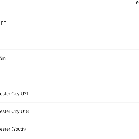
£
s
 FF
y
röm
ster City U21
ster City U18
ster (Youth)