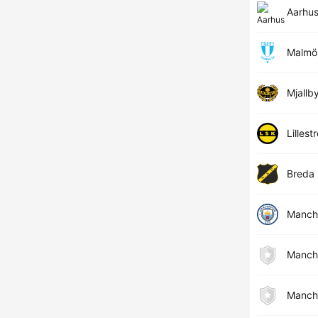
Aarhu
Malmö
Mjallb
Lillest
Breda
Manche
Manche
Manche