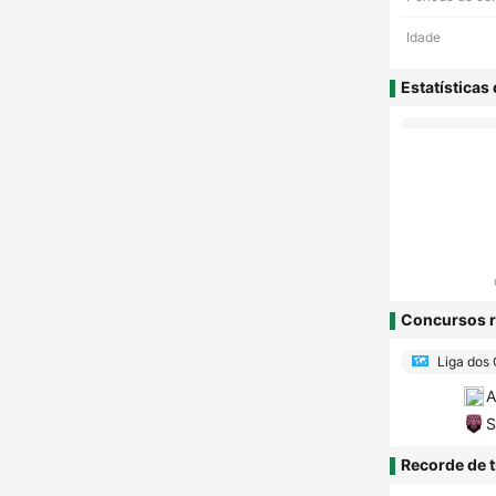
Idade
Estatísticas
Concursos r
Liga dos
A
S
Recorde de t