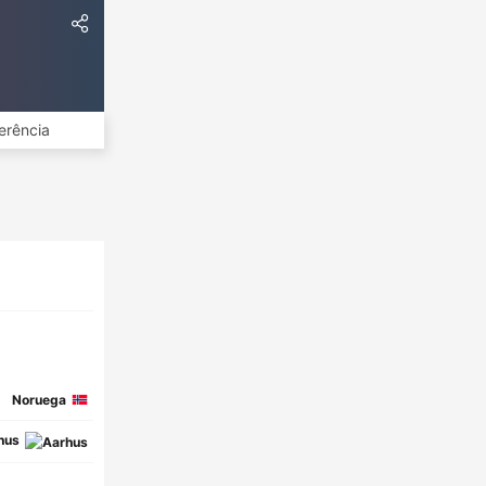
erência
Noruega
hus