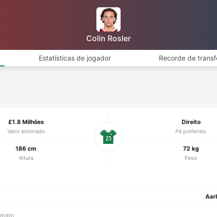
Colin Rosler
Estatísticas de jogador
Recorde de transf
£1.8 Milhões
Direito
Valor estimado
Pé preferido
25
186 cm
72 kg
Altura
Peso
Aar
ntrato