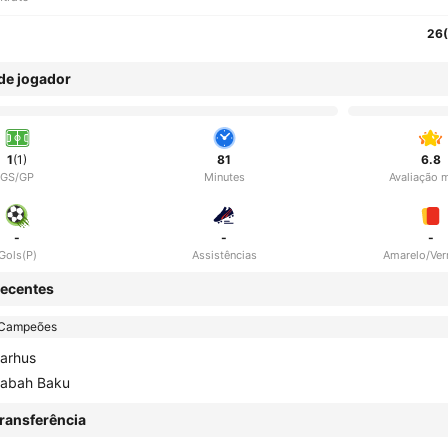
26
 de jogador
1
(1)
81
6.8
GS/GP
Minutes
Avaliação 
-
-
-
Gols(P)
Assistências
Amarelo/Ve
ecentes
 Campeões
arhus
abah Baku
ransferência