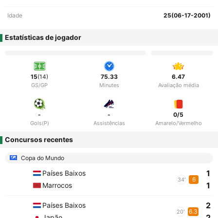
Idade
25(06-17-2001)
Estatísticas de jogador
15
(14)
75.33
6.47
GS/GP
Minutes
Avaliação média
-
-
0/5
Gols(P)
Assistências
Amarelo/Vermelho
Concursos recentes
Copa do Mundo
1
Países Baixos
6
34'
1
Marrocos
2
Países Baixos
6.3
20'
2
Japão