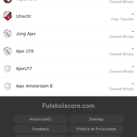
Owned Wholly
-
Utrecht
Free Transfer
-
Jong Ajax
Owned Wholly
-
Ajax U19
Owned Wholly
-
AjaxU17
Owned Wholly
-
Ajax Amsterdam B
Owned Wholly
Futebolscore.com
Anúncio(AD)
Sitemap
Feedback
Política de Privacidade