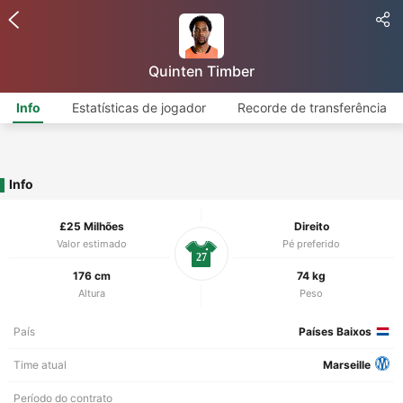
Quinten Timber
Info
Estatísticas de jogador
Recorde de transferência
Info
£25 Milhões
Direito
Valor estimado
Pé preferido
27
176 cm
74 kg
Altura
Peso
País
Países Baixos
Time atual
Marseille
Período do contrato