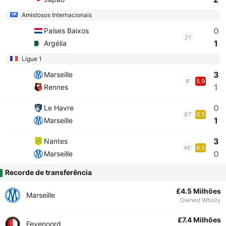
Amistosos Internacionais
0
Países Baixos
21'
1
Argélia
Ligue 1
3
Marseille
5.9
8'
1
Rennes
0
Le Havre
6.5
87'
1
Marseille
3
Nantes
6.5
46'
0
Marseille
Recorde de transferência
£4.5 Milhões
Marseille
Owned Wholly
£7.4 Milhões
Feyenoord