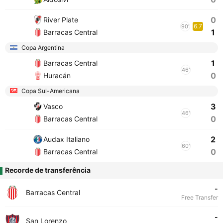
0
River Plate
6.7
90'
1
Barracas Central
Copa Argentina
1
Barracas Central
46'
0
Huracán
Copa Sul-Americana
3
Vasco
46'
0
Barracas Central
2
Audax Italiano
60'
0
Barracas Central
Recorde de transferência
-
Barracas Central
Free Transfer
-
San Lorenzo