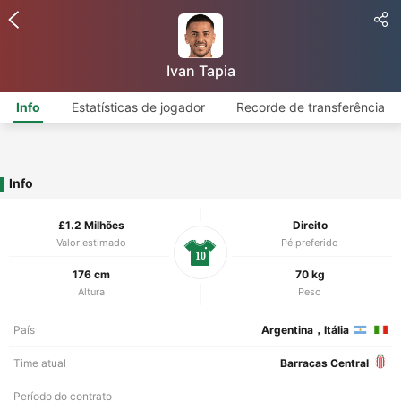
Ivan Tapia
Info
Estatísticas de jogador
Recorde de transferência
Info
£1.2 Milhões
Direito
Valor estimado
Pé preferido
10
176 cm
70 kg
Altura
Peso
País
Argentina，Itália
Time atual
Barracas Central
Período do contrato