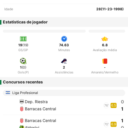
Idade
28(11-23-1998)
Estatísticas de jogador
19
(19)
74.63
6.8
GS/GP
Minutes
Avaliação média
1
(0)
2
-
Gols(P)
Assistências
Amarelo/Vermelho
Concursos recentes
Liga Profesional
0
Dep. Riestra
6.5
76'
1
Barracas Central
1
Barracas Central
6.9
70'
0
Aldosivi