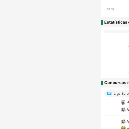
Idade
Estatísticas
Concursos r
Liga Eur
A
A
H