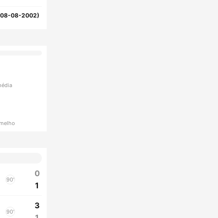
(08-08-2002)
média
rmelho
0
90'
1
3
90'
1