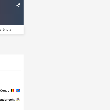
erência
 Congo
Anderlecht