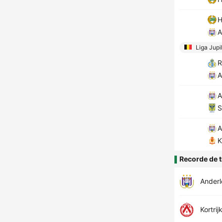
H
A
Liga Jupi
R
A
A
S
A
K
Recorde de t
Anderl
Kortrij