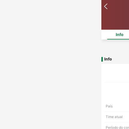
Info
Info
País
Time atual
Período do co