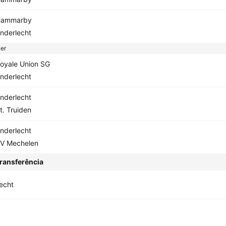
ammarby
nderlecht
ler
oyale Union SG
nderlecht
nderlecht
t. Truiden
nderlecht
V Mechelen
ransferência
echt
k