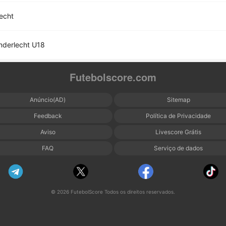
echt
nderlecht U18
Futebolscore.com
Anúncio(AD)
Sitemap
Feedback
Política de Privacidade
Aviso
Livescore Grátis
FAQ
Serviço de dados
© 2026 FutebolScore Todos os direitos reservados.