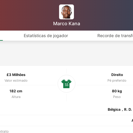
Marco Kana
Estatísticas de jogador
Recorde de transf
£3 Milhões
Direito
Valor estimado
Pé preferido
55
182 cm
80 kg
Altura
Peso
Bélgica，R. D.
ntrato