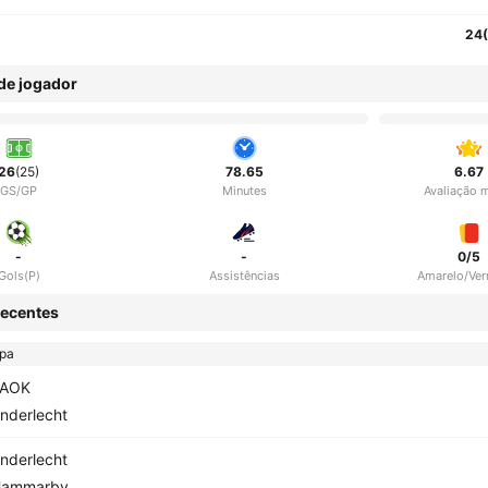
24
 de jogador
26
(25)
78.65
6.67
GS/GP
Minutes
Avaliação 
-
-
0/5
Gols(P)
Assistências
Amarelo/Ve
ecentes
opa
PAOK
nderlecht
nderlecht
ammarby