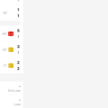
1
64'
1
5
5.4
89'
1
3
6.7
90'
1
2
6.7
17'
2
-
End Loan
-
Loan