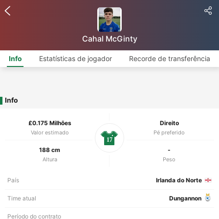
Cahal McGinty
Info
Estatísticas de jogador
Recorde de transferência
Info
£0.175 Milhões
Direito
Valor estimado
Pé preferido
17
188 cm
-
Altura
Peso
País
Irlanda do Norte
Time atual
Dungannon
Período do contrato