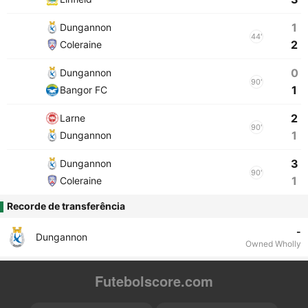
1
Dungannon
44'
2
Coleraine
0
Dungannon
90'
1
Bangor FC
2
Larne
90'
1
Dungannon
3
Dungannon
90'
1
Coleraine
Recorde de transferência
-
Dungannon
Owned Wholly
Futebolscore.com