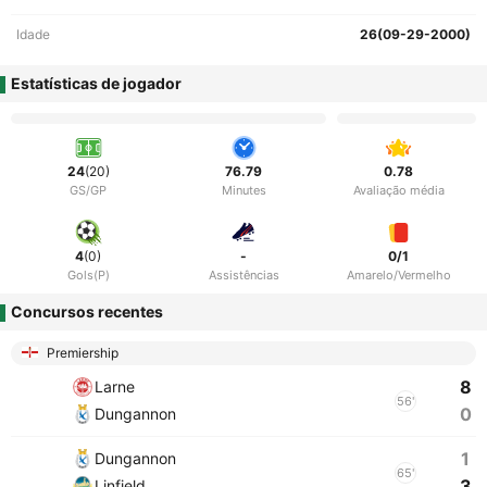
Idade
26(09-29-2000)
Estatísticas de jogador
24
(20)
76.79
0.78
GS/GP
Minutes
Avaliação média
4
(0)
-
0/1
Gols(P)
Assistências
Amarelo/Vermelho
Concursos recentes
Premiership
8
Larne
56'
0
Dungannon
1
Dungannon
65'
3
Linfield