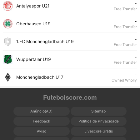
-
Antalyaspor U21
Free Transfer
-
Oberhausen U19
Free Transfer
-
1.FC Mönchengladbach U19
Free Transfer
-
Wuppertaler U19
Free Transfer
-
Monchengladbach U17
Owned Wholly
Futebolscore.com
Anúncio(AD)
Sitemap
Feedback
Política de Privacidade
Aviso
Livescore Grátis