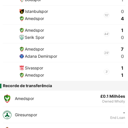
0
Istanbulspor
10'
4
Amedspor
1
Amedspor
44'
0
Serik Spor
7
Amedspor
29'
0
Adana Demirspor
1
Sivasspor
3'
1
Amedspor
Recorde de transferência
£0.1 Milhões
Amedspor
Owned Wholly
-
Giresunspor
End Loan