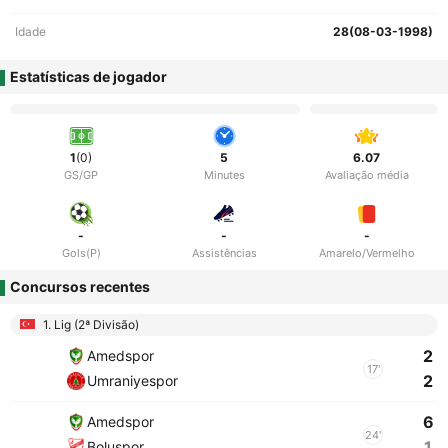
Idade
28(08-03-1998)
Estatísticas de jogador
1
(0)
5
6.07
GS/GP
Minutes
Avaliação média
-
-
-
Gols(P)
Assistências
Amarelo/Vermelho
Concursos recentes
1. Lig (2ª Divisão)
2
Amedspor
17'
2
Umraniyespor
6
Amedspor
24'
1
Boluspor