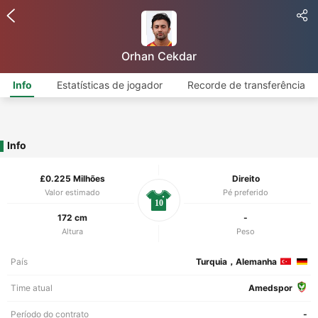
Orhan Cekdar
Info
Estatísticas de jogador
Recorde de transferência
Info
£0.225 Milhões
Direito
Valor estimado
Pé preferido
10
172 cm
-
Altura
Peso
País
Turquia，Alemanha
Time atual
Amedspor
Período do contrato
-