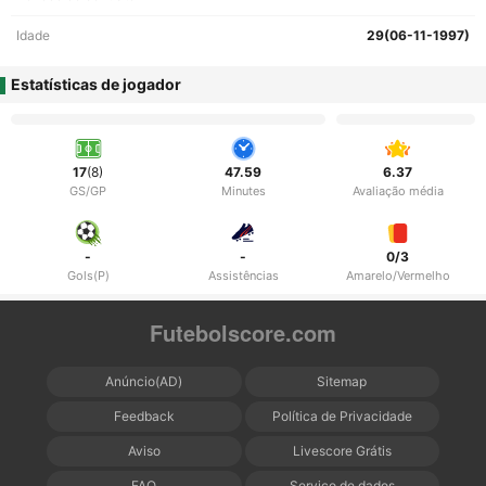
Idade
29(06-11-1997)
Estatísticas de jogador
17
(8)
47.59
6.37
GS/GP
Minutes
Avaliação média
-
-
0/3
Gols(P)
Assistências
Amarelo/Vermelho
Futebolscore.com
Anúncio(AD)
Sitemap
Feedback
Política de Privacidade
Aviso
Livescore Grátis
FAQ
Serviço de dados