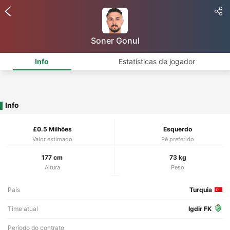
Soner Gonul
Info
Estatísticas de jogador
Info
£0.5 Milhões
Esquerdo
Valor estimado
Pé preferido
177 cm
73 kg
Altura
Peso
País
Turquia
Time atual
Igdir FK
Período do contrato