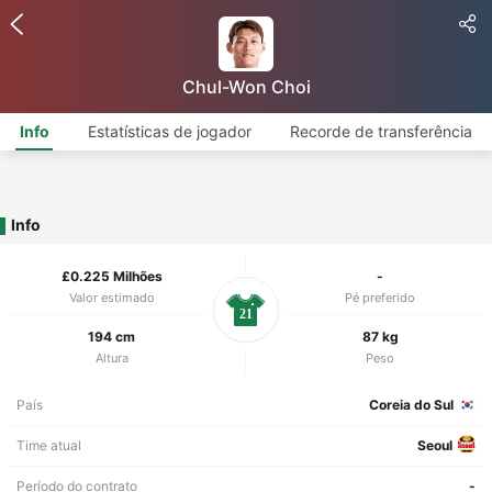
Chul-Won Choi
Info
Estatísticas de jogador
Recorde de transferência
Info
£0.225 Milhões
-
Valor estimado
Pé preferido
21
194 cm
87 kg
Altura
Peso
País
Coreia do Sul
Time atual
Seoul
Período do contrato
-