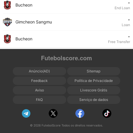
-
Bucheon
End Loan
-
Gimcheon Sangmu
Loan
-
Bucheon
Free Transfer
Futebolscore.com
Anúncio(AD)
Sitemap
Feedback
Política de Privacidade
Aviso
Livescore Grátis
FAQ
Serviço de dados
© 2026 FutebolScore Todos os direitos reservados.