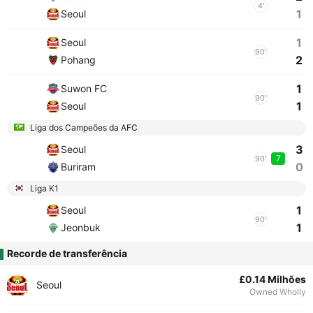
4'
1
Seoul
1
Seoul
90'
2
Pohang
1
Suwon FC
90'
1
Seoul
Liga dos Campeões da AFC
3
Seoul
7
90'
0
Buriram
Liga K1
1
Seoul
90'
1
Jeonbuk
Recorde de transferência
£0.14 Milhões
Seoul
Owned Wholly