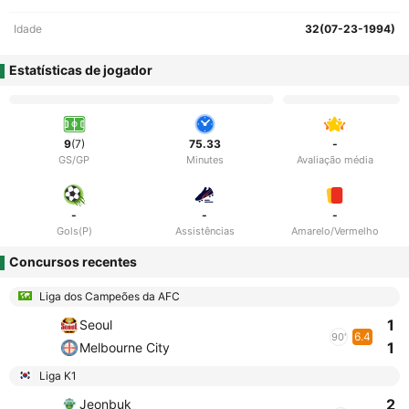
Idade
32(07-23-1994)
Estatísticas de jogador
9
(7)
75.33
-
GS/GP
Minutes
Avaliação média
-
-
-
Gols(P)
Assistências
Amarelo/Vermelho
Concursos recentes
Liga dos Campeões da AFC
1
Seoul
6.4
90'
1
Melbourne City
Liga K1
2
Jeonbuk