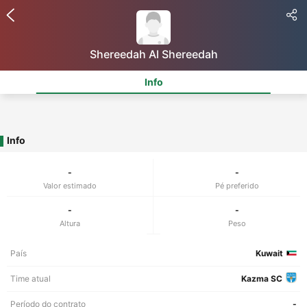
Shereedah Al Shereedah
Info
Info
-
-
Valor estimado
Pé preferido
-
-
Altura
Peso
País
Kuwait
Time atual
Kazma SC
Período do contrato
-