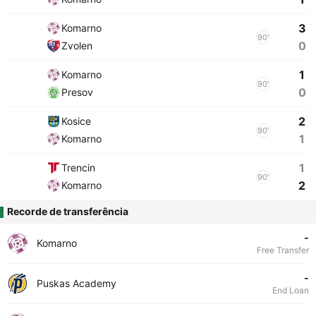
3
Komarno
90'
0
Zvolen
1
Komarno
90'
0
Presov
2
Kosice
90'
1
Komarno
1
Trencin
90'
2
Komarno
Recorde de transferência
-
Komarno
Free Transfer
-
Puskas Academy
End Loan