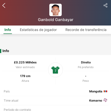
Ganbold Ganbayar
Info
Estatísticas de jogador
Recorde de transferência
Info
£0.225 Milhões
Direito
Valor estimado
Pé preferido
7
179 cm
-
Altura
Peso
País
Mongolia
Time atual
Komarno
Período do contrato