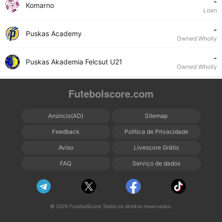
-
Komarno
Loan
-
Puskas Academy
Owned Wholly
-
Puskas Akademia Felcsut U21
Owned Wholly
Futebolscore.com
Anúncio(AD)
Sitemap
Feedback
Política de Privacidade
Aviso
Livescore Grátis
FAQ
Serviço de dados
© 2026 FutebolScore Todos os direitos reservados.