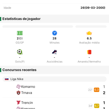
Idade
26(09-03-2000)
Estatísticas de jogador
2
(0)
28
6.5
GS/GP
Minutes
Avaliação média
-
-
-
Gols(P)
Assistências
Amarelo/Vermelho
Concursos recentes
Liga Nike
1
Komarno
6.3
22'
2
Trnava
1
Trencin
6.7
34'
1
Komarno