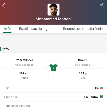
Mohammed Mohebi
Info
Estatísticas de jogador
Recorde de transferência
Info
£2.5 Milhões
Direito
Valor estimado
Pé preferido
9
187 cm
84 kg
Altura
Peso
País
Irã
Time atual
FK Rostov
Período do contrato
-