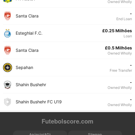
Owned Wholly
-
Santa Clara
End Loan
£0.25 Milhões
Esteghlal F.C.
Loan
£0.5 Milhões
Santa Clara
Owned Wholly
-
Sepahan
Free Transfer
-
Shahin Bushehr
Owned Wholly
-
Shahin Bushehr FC U19
Owned Wholly
Futebolscore.com
Anúncio(AD)
Sitemap