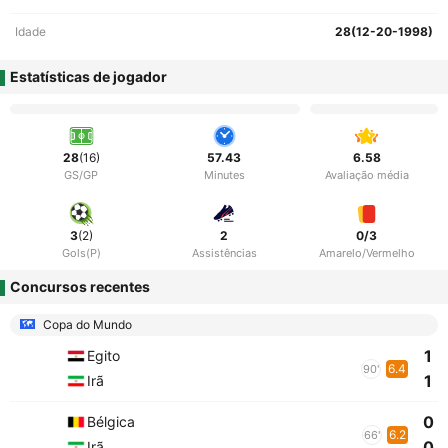
Idade
28(12-20-1998)
Estatísticas de jogador
28
(16)
57.43
6.58
GS/GP
Minutes
Avaliação média
3
(2)
2
0/3
Gols(P)
Assistências
Amarelo/Vermelho
Concursos recentes
Copa do Mundo
1
Egito
6.4
90'
1
Irã
0
Bélgica
6.2
66'
0
Irã