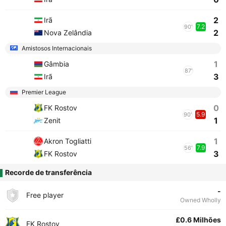
2
Irã
7.2
90'
2
Nova Zelândia
Amistosos Internacionais
1
Gâmbia
87'
3
Irã
Premier League
0
FK Rostov
5.9
90'
1
Zenit
1
Akron Togliatti
7.9
56'
3
FK Rostov
Recorde de transferência
-
Free player
Owned Wholly
£0.6 Milhões
FK Rostov