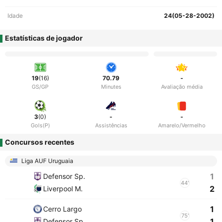
Idade
24(05-28-2002)
Estatísticas de jogador
19
(16)
70.79
-
GS/GP
Minutes
Avaliação média
3
(0)
-
-
Gols(P)
Assistências
Amarelo/Vermelho
Concursos recentes
Liga AUF Uruguaia
1
Defensor Sp.
44'
2
Liverpool M.
1
Cerro Largo
75'
1
Defensor Sp.