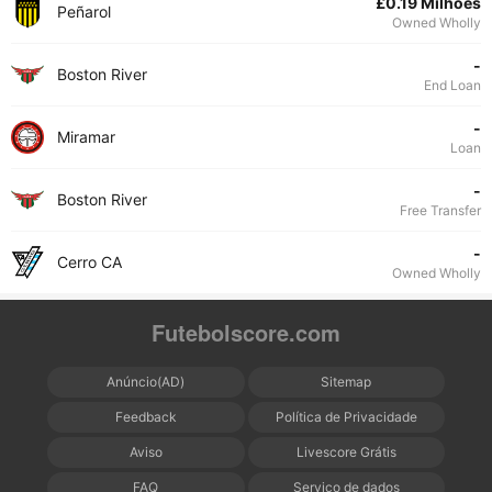
£0.19 Milhões
Peñarol
Owned Wholly
-
Boston River
End Loan
-
Miramar
Loan
-
Boston River
Free Transfer
-
Cerro CA
Owned Wholly
Futebolscore.com
Anúncio(AD)
Sitemap
Feedback
Política de Privacidade
Aviso
Livescore Grátis
FAQ
Serviço de dados