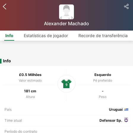
Alexander Machado
Info
Estatísticas de jogador
Recorde de transferência
Info
£0.5 Milhões
Esquerdo
Valor estimado
Pé preferido
9
181 cm
-
Altura
Peso
País
Uruguai
Time atual
Defensor Sp.
Período do contrato