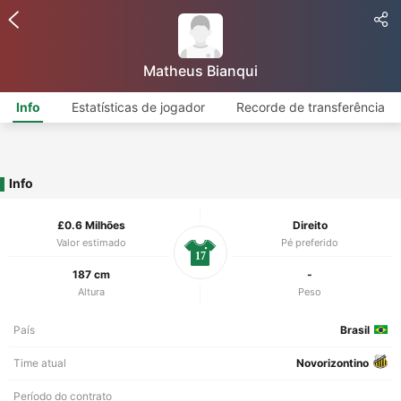
Matheus Bianqui
Info
Estatísticas de jogador
Recorde de transferência
Info
£0.6 Milhões
Direito
Valor estimado
Pé preferido
17
187 cm
-
Altura
Peso
País
Brasil
Time atual
Novorizontino
Período do contrato