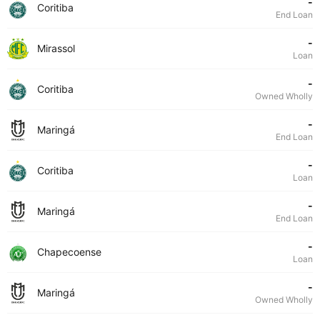
-
Coritiba
End Loan
-
Mirassol
Loan
-
Coritiba
Owned Wholly
-
Maringá
End Loan
-
Coritiba
Loan
-
Maringá
End Loan
-
Chapecoense
Loan
-
Maringá
Owned Wholly