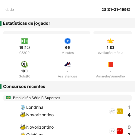
Idade
28(01-31-1998)
Estatísticas de jogador
15
(12)
66
1.83
GS/GP
Minutes
Avaliação média
1
(0)
-
-
Gols(P)
Assistências
Amarelo/Vermelho
Concursos recentes
Brasileirão Série B Superbet
1
Londrina
6.8
82'
4
Novorizontino
0
Novorizontino
5.9
85'
1
Criciúma