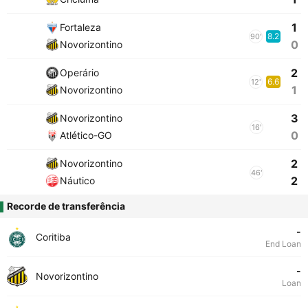
1
Fortaleza
8.2
90'
0
Novorizontino
2
Operário
6.6
12'
1
Novorizontino
3
Novorizontino
16'
0
Atlético-GO
2
Novorizontino
46'
2
Náutico
Recorde de transferência
-
Coritiba
End Loan
-
Novorizontino
Loan