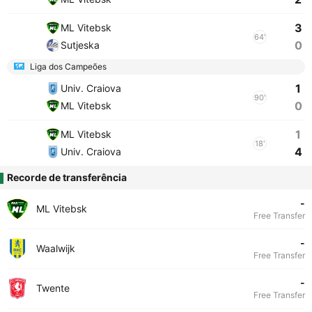
3
ML Vitebsk
64'
0
Sutjeska
Liga dos Campeões
1
Univ. Craiova
90'
0
ML Vitebsk
1
ML Vitebsk
18'
4
Univ. Craiova
Recorde de transferência
-
ML Vitebsk
Free Transfer
-
Waalwijk
Free Transfer
-
Twente
Free Transfer