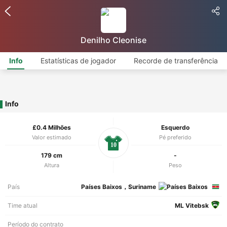
Denilho Cleonise
Info
Estatísticas de jogador
Recorde de transferência
Info
£0.4 Milhões
Esquerdo
Valor estimado
Pé preferido
10
179 cm
-
Altura
Peso
País
Países Baixos，Suriname
Time atual
ML Vitebsk
Período do contrato