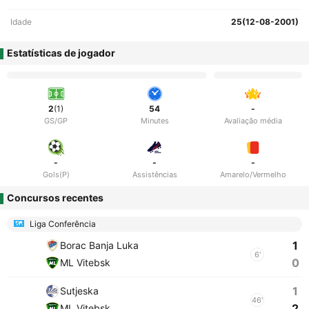
Idade
25(12-08-2001)
Estatísticas de jogador
2
(1)
54
-
GS/GP
Minutes
Avaliação média
-
-
-
Gols(P)
Assistências
Amarelo/Vermelho
Concursos recentes
Liga Conferência
1
Borac Banja Luka
6'
0
ML Vitebsk
1
Sutjeska
46'
2
ML Vitebsk