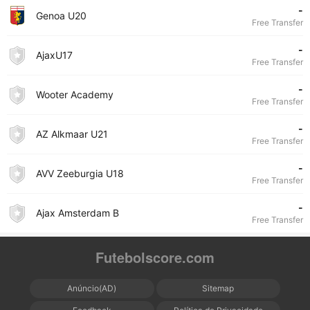
-
Genoa U20
Free Transfer
-
AjaxU17
Free Transfer
-
Wooter Academy
Free Transfer
-
AZ Alkmaar U21
Free Transfer
-
AVV Zeeburgia U18
Free Transfer
-
Ajax Amsterdam B
Free Transfer
Futebolscore.com
Anúncio(AD)
Sitemap