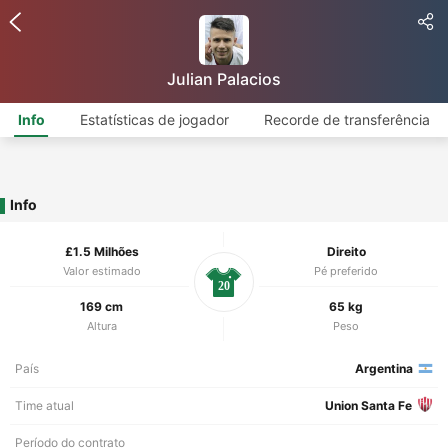
Julian Palacios
Info
Estatísticas de jogador
Recorde de transferência
Info
£1.5 Milhões
Direito
Valor estimado
Pé preferido
20
169 cm
65 kg
Altura
Peso
País
Argentina
Time atual
Union Santa Fe
Período do contrato