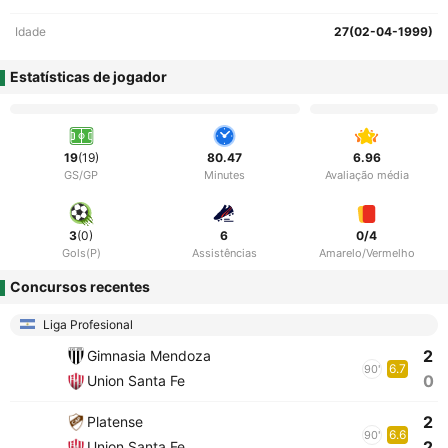
Idade
27(02-04-1999)
Estatísticas de jogador
19
(19)
80.47
6.96
GS/GP
Minutes
Avaliação média
3
(0)
6
0/4
Gols(P)
Assistências
Amarelo/Vermelho
Concursos recentes
Liga Profesional
2
Gimnasia Mendoza
6.7
90'
0
Union Santa Fe
2
Platense
6.6
90'
2
Union Santa Fe