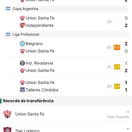
Copa Argentina
0
Union Santa Fe
90'
2
Independiente
Liga Profesional
2
Belgrano
6.4
90'
0
Union Santa Fe
1
Ind. Rivadavia
6.6
81'
2
Union Santa Fe
1
Union Santa Fe
6.6
90'
1
Talleres Córdoba
Recorde de transferência
-
Union Santa Fe
Free Transfer
-
San Lorenzo