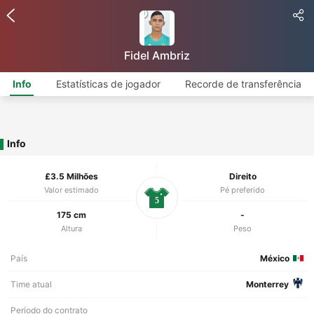
Fidel Ambriz
Info
Estatísticas de jogador
Recorde de transferência
Info
£3.5 Milhões
Direito
Valor estimado
Pé preferido
5
175 cm
-
Altura
Peso
País
México
Time atual
Monterrey
Período do contrato