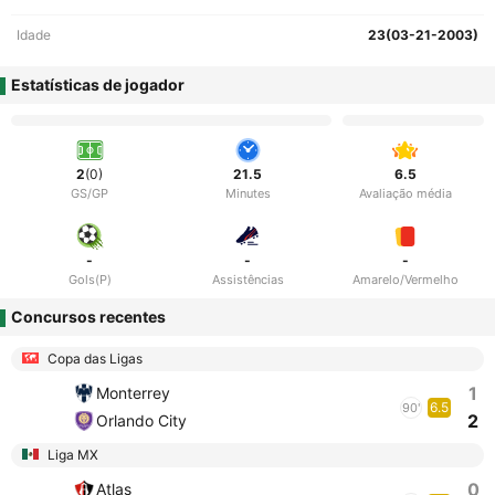
Idade
23(03-21-2003)
Estatísticas de jogador
2
(0)
21.5
6.5
GS/GP
Minutes
Avaliação média
-
-
-
Gols(P)
Assistências
Amarelo/Vermelho
Concursos recentes
Copa das Ligas
1
Monterrey
6.5
90'
2
Orlando City
Liga MX
0
Atlas