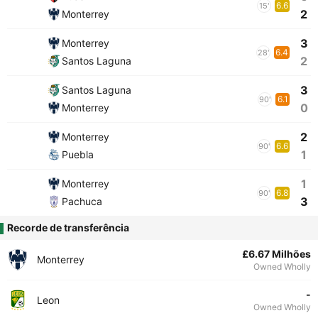
6.6
15'
2
Monterrey
3
Monterrey
6.4
28'
2
Santos Laguna
3
Santos Laguna
6.1
90'
0
Monterrey
2
Monterrey
6.6
90'
1
Puebla
1
Monterrey
6.8
90'
3
Pachuca
Recorde de transferência
£6.67 Milhões
Monterrey
Owned Wholly
-
Leon
Owned Wholly