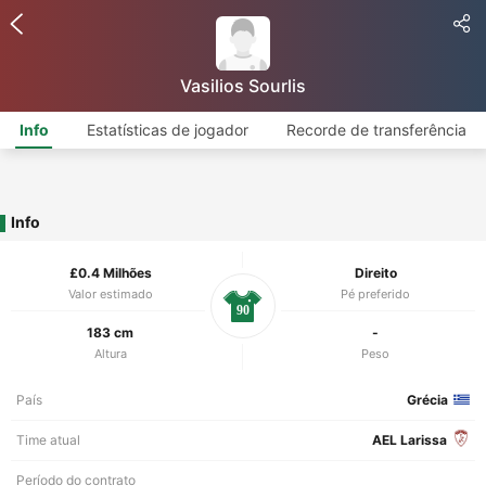
Vasilios Sourlis
Info
Estatísticas de jogador
Recorde de transferência
Info
£0.4 Milhões
Direito
Valor estimado
Pé preferido
90
183 cm
-
Altura
Peso
País
Grécia
Time atual
AEL Larissa
Período do contrato