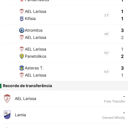
1
AEL Larissa
23'
1
Kifisia
3
Atromitos
46'
2
AEL Larissa
1
AEL Larissa
90'
2
Panetolikos
3
Asteras T.
64'
1
AEL Larissa
Recorde de transferência
-
AEL Larissa
Free Transfer
-
Lamia
Owned Wholly