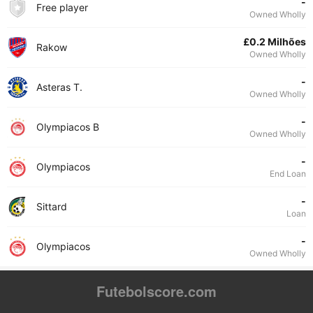
-
Free player
Owned Wholly
£0.2 Milhões
Rakow
Owned Wholly
-
Asteras T.
Owned Wholly
-
Olympiacos B
Owned Wholly
-
Olympiacos
End Loan
-
Sittard
Loan
-
Olympiacos
Owned Wholly
Futebolscore.com