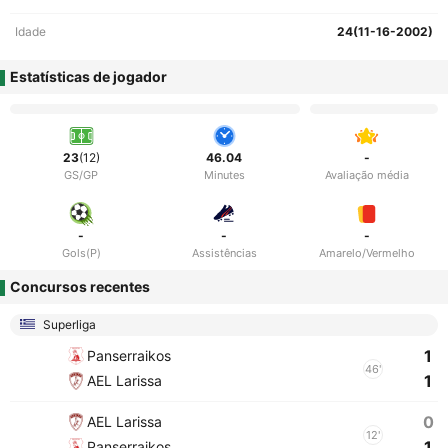
Idade
24(11-16-2002)
Estatísticas de jogador
23
(12)
46.04
-
GS/GP
Minutes
Avaliação média
-
-
-
Gols(P)
Assistências
Amarelo/Vermelho
Concursos recentes
Superliga
1
Panserraikos
46'
1
AEL Larissa
0
AEL Larissa
12'
1
Panserraikos