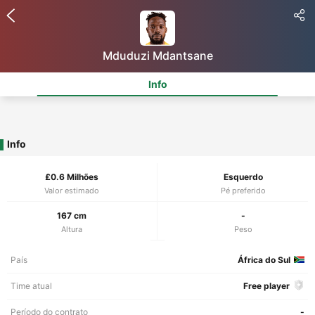
Mduduzi Mdantsane
Info
Info
£0.6 Milhões
Esquerdo
Valor estimado
Pé preferido
167 cm
-
Altura
Peso
País
África do Sul
Time atual
Free player
Período do contrato
-