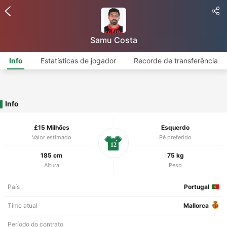
Samu Costa
Info
Estatísticas de jogador
Recorde de transferência
Info
£15 Milhões
Esquerdo
Valor estimado
Pé preferido
12
185 cm
75 kg
Altura
Peso
País
Portugal
Time atual
Mallorca
Período do contrato