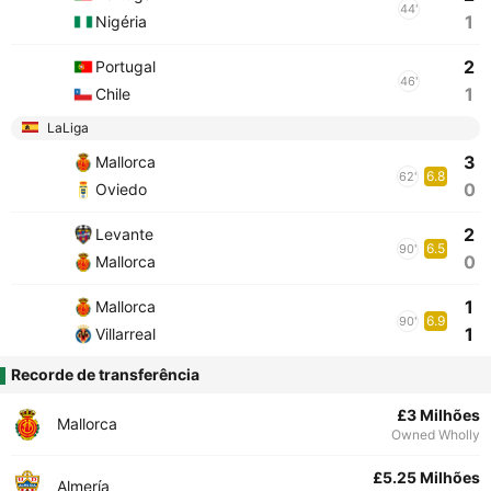
44'
1
Nigéria
2
Portugal
46'
1
Chile
LaLiga
3
Mallorca
6.8
62'
0
Oviedo
2
Levante
6.5
90'
0
Mallorca
1
Mallorca
6.9
90'
1
Villarreal
Recorde de transferência
£3 Milhões
Mallorca
Owned Wholly
£5.25 Milhões
Almería