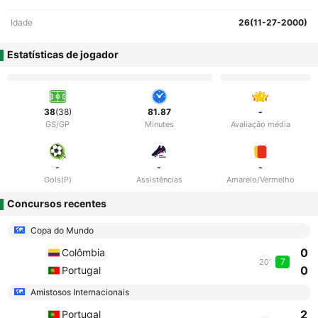
Idade
26(11-27-2000)
Estatísticas de jogador
38
(38)
81.87
-
GS/GP
Minutes
Avaliação média
-
-
-
Gols(P)
Assistências
Amarelo/Vermelho
Concursos recentes
Copa do Mundo
0
Colômbia
7
20'
0
Portugal
Amistosos Internacionais
2
Portugal