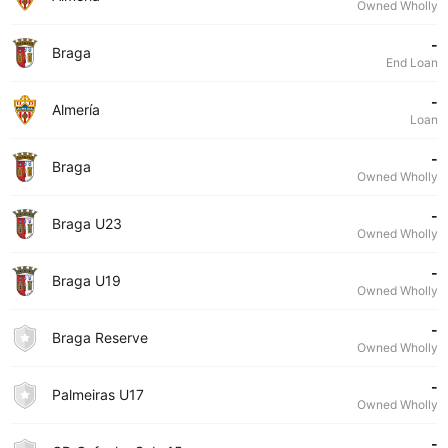
Owned Wholly
-
Braga
End Loan
-
Almería
Loan
-
Braga
Owned Wholly
-
Braga U23
Owned Wholly
-
Braga U19
Owned Wholly
-
Braga Reserve
Owned Wholly
-
Palmeiras U17
Owned Wholly
-