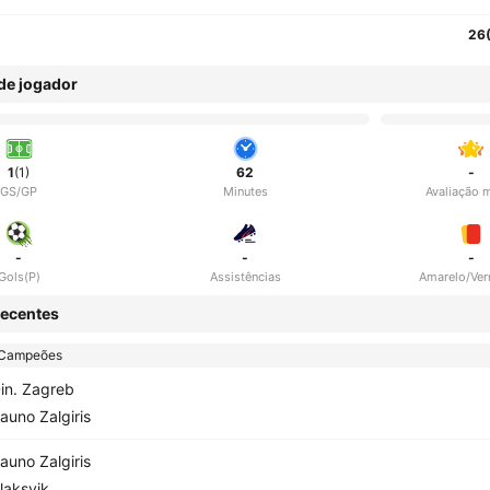
26
 de jogador
1
(1)
62
-
GS/GP
Minutes
Avaliação 
-
-
-
Gols(P)
Assistências
Amarelo/Ve
ecentes
 Campeões
in. Zagreb
auno Zalgiris
auno Zalgiris
laksvik