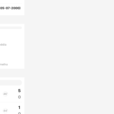
(05-07-2000)
média
rmelho
5
46'
0
1
44'
0