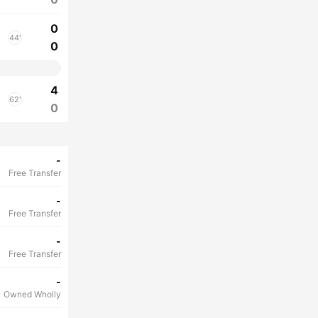
0
44'
0
4
62'
0
-
Free Transfer
-
Free Transfer
-
Free Transfer
-
Owned Wholly