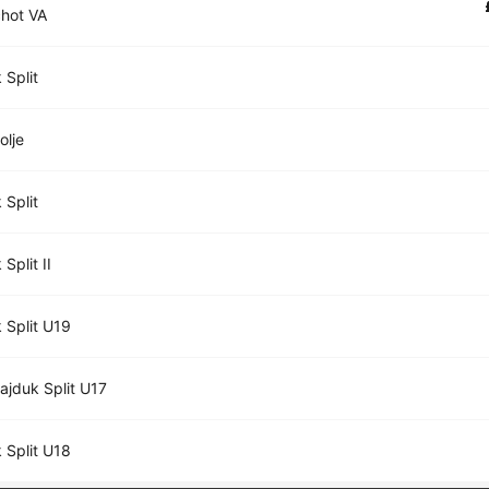
hot VA
 Split
lje
 Split
Split II
 Split U19
jduk Split U17
 Split U18