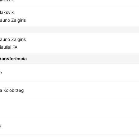
laksvik
auno Zalgiris
auno Zalgiris
iauliai FA
ransferência
e
a Kolobrzeg
k