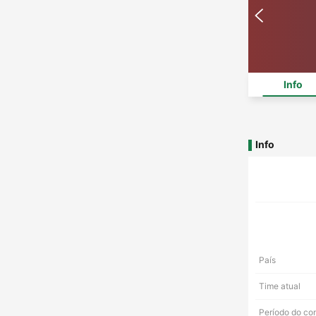
Info
Info
País
Time atual
Período do co