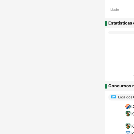
Idade
Estatísticas
Concursos r
Liga dos
D
K
K
K