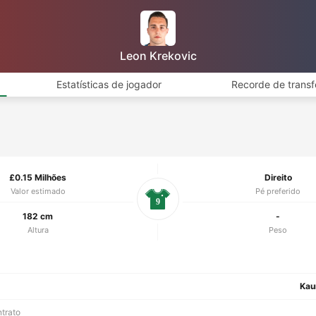
Leon Krekovic
Estatísticas de jogador
Recorde de transf
£0.15 Milhões
Direito
Valor estimado
Pé preferido
9
182 cm
-
Altura
Peso
Kau
ntrato