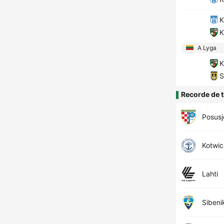
K
K
A Lyga
K
S
Recorde de t
Posusj
Kotwic
Lahti
Sibeni