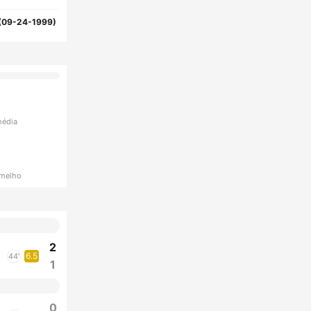
(09-24-1999)
média
rmelho
2
6.5
44'
1
0