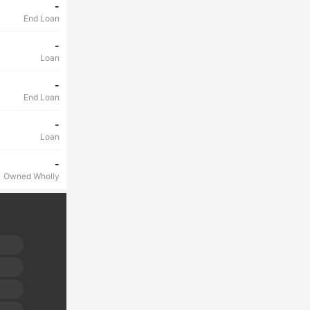
-
End Loan
-
Loan
-
End Loan
-
Loan
-
Owned Wholly