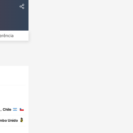
erência
，Chile
mbo Unido