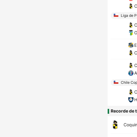
C
Liga de P
C
O
E
C
C
A
Chile Cop
C
H
Recorde de t
Coqui