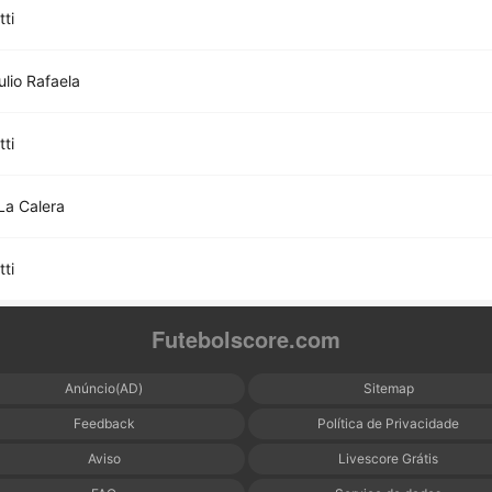
tti
ulio Rafaela
tti
La Calera
tti
Futebolscore.com
Anúncio(AD)
Sitemap
Feedback
Política de Privacidade
Aviso
Livescore Grátis