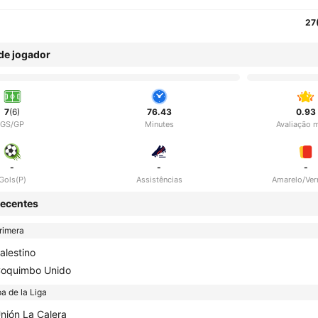
27
 de jogador
7
(6)
76.43
0.93
GS/GP
Minutes
Avaliação 
-
-
-
Gols(P)
Assistências
Amarelo/Ve
ecentes
rimera
alestino
oquimbo Unido
a de la Liga
nión La Calera