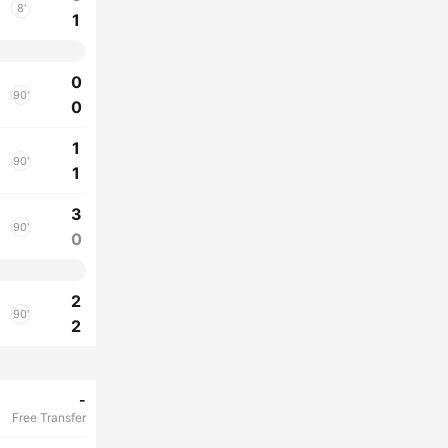
8'
1
0
90'
0
1
90'
1
3
90'
0
2
90'
2
-
Free Transfer