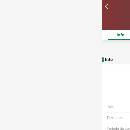
Info
Info
País
Time atual
Período do co