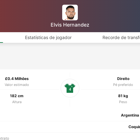
Elvis Hernandez
Estatísticas de jogador
Recorde de transf
£0.4 Milhões
Direito
Valor estimado
Pé preferido
4
182 cm
81 kg
Altura
Peso
Argentina
Coqui
ntrato