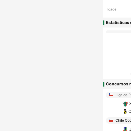
Idade
Estatísticas
Concursos r
Liga de P
P
C
Chile Cop
U