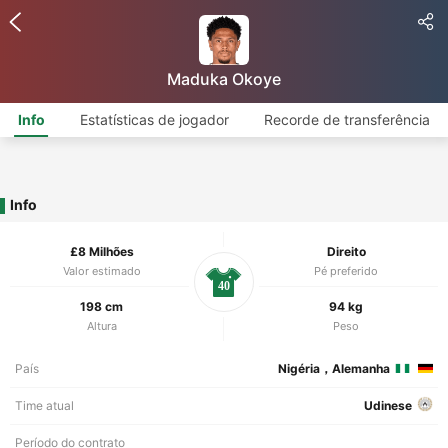
Maduka Okoye
Info
Estatísticas de jogador
Recorde de transferência
Info
£8 Milhões
Direito
Valor estimado
Pé preferido
40
198 cm
94 kg
Altura
Peso
País
Nigéria，Alemanha
Time atual
Udinese
Período do contrato