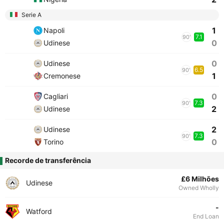
Serie A
1
Napoli
7.1
90'
0
Udinese
0
Udinese
6.5
90'
1
Cremonese
0
Cagliari
7.3
90'
2
Udinese
2
Udinese
7.3
90'
0
Torino
Recorde de transferência
£6 Milhões
Udinese
Owned Wholly
-
Watford
End Loan