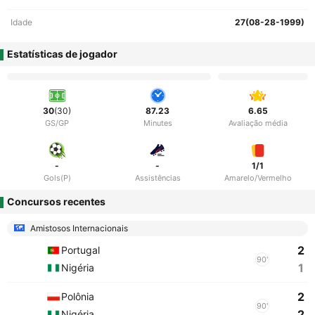
Idade
27(08-28-1999)
Estatísticas de jogador
30
(30)
87.23
6.65
GS/GP
Minutes
Avaliação média
-
-
1/1
Gols(P)
Assistências
Amarelo/Vermelho
Concursos recentes
Amistosos Internacionais
2
Portugal
90'
1
Nigéria
2
Polônia
90'
2
Nigéria