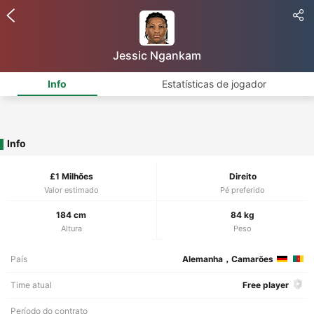
Jessic Ngankam
Info
Estatísticas de jogador
Info
£1 Milhões
Direito
Valor estimado
Pé preferido
184 cm
84 kg
Altura
Peso
País
Alemanha，Camarões
Time atual
Free player
Período do contrato