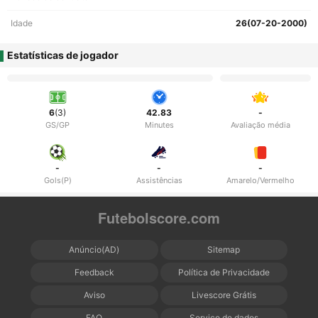
Idade
26(07-20-2000)
Estatísticas de jogador
6
(3)
42.83
-
GS/GP
Minutes
Avaliação média
-
-
-
Gols(P)
Assistências
Amarelo/Vermelho
Futebolscore.com
Anúncio(AD)
Sitemap
Feedback
Política de Privacidade
Aviso
Livescore Grátis
FAQ
Serviço de dados