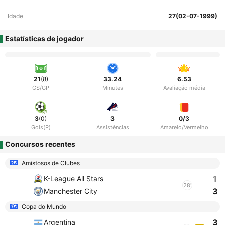
Idade
27(02-07-1999)
Estatísticas de jogador
21
(8)
33.24
6.53
GS/GP
Minutes
Avaliação média
3
(0)
3
0/3
Gols(P)
Assistências
Amarelo/Vermelho
Concursos recentes
Amistosos de Clubes
1
K-League All Stars
28'
3
Manchester City
Copa do Mundo
3
Argentina