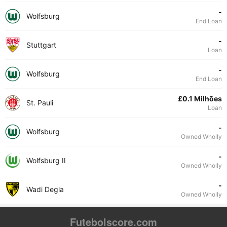
-
Wolfsburg
End Loan
-
Stuttgart
Loan
-
Wolfsburg
End Loan
£0.1 Milhões
St. Pauli
Loan
-
Wolfsburg
Owned Wholly
-
Wolfsburg II
Owned Wholly
-
Wadi Degla
Owned Wholly
Futebolscore.com