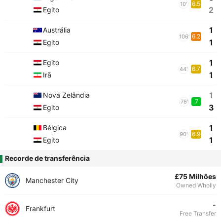
6.5
10'
2
Egito
1
Austrália
6.2
106'
1
Egito
1
Egito
6.7
44'
1
Irã
1
Nova Zelândia
7
76'
3
Egito
1
Bélgica
6.9
90'
1
Egito
Recorde de transferência
£75 Milhões
Manchester City
Owned Wholly
-
Frankfurt
Free Transfer