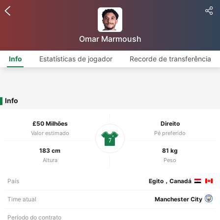
Omar Marmoush
Info
Estatísticas de jogador
Recorde de transferência
Info
£50 Milhões
Direito
Valor estimado
Pé preferido
7
183 cm
81 kg
Altura
Peso
País
Egito，Canadá
Time atual
Manchester City
Período do contrato