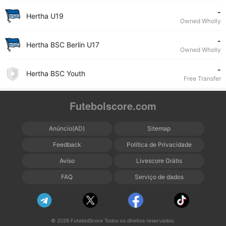
-
Hertha U19
Owned Wholly
-
Hertha BSC Berlin U17
Owned Wholly
-
Hertha BSC Youth
Free Transfer
Futebolscore.com
Anúncio(AD)
Sitemap
Feedback
Política de Privacidade
Aviso
Livescore Grátis
FAQ
Serviço de dados
© 2026 FutebolScore Todos os direitos reservados.