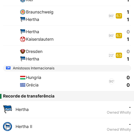
1
Braunschweig
6.7
90'
1
Hertha
0
Hertha
6.7
90'
1
Kaiserslautern
0
Dresden
6.5
22'
1
Hertha
Amistosos Internacionais
0
Hungria
90'
0
Grécia
Recorde de transferência
-
Hertha
Owned Wholly
-
Hertha II
Owned Wholly