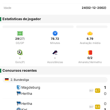
Idade
24(02-12-2002)
Estatísticas de jogador
29
(27)
78.72
6.79
GS/GP
Minutes
Avaliação média
-
-
0/2
Gols(P)
Assistências
Amarelo/Vermelho
Concursos recentes
2. Bundesliga
1
Magdeburg
6.7
90'
0
Hertha
0
Hertha
6.6
90'
1
Kiel