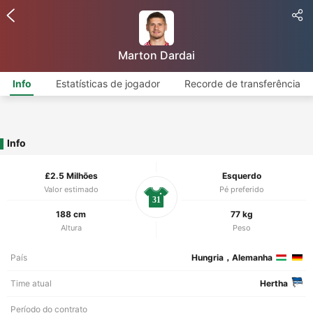
Marton Dardai
Info
Estatísticas de jogador
Recorde de transferência
Info
£2.5 Milhões
Esquerdo
Valor estimado
Pé preferido
31
188 cm
77 kg
Altura
Peso
País
Hungria，Alemanha
Time atual
Hertha
Período do contrato