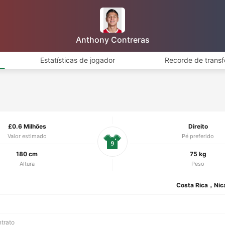
Anthony Contreras
Estatísticas de jogador
Recorde de transf
£0.6 Milhões
Direito
Valor estimado
Pé preferido
9
180 cm
75 kg
Altura
Peso
Costa Rica，Nic
ntrato