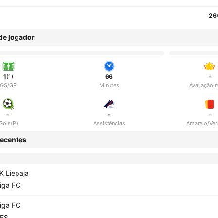
26
 de jogador
1
(1)
66
-
GS/GP
Minutes
Avaliação 
-
-
-
Gols(P)
Assistências
Amarelo/Ve
ecentes
K Liepaja
iga FC
iga FC
FS