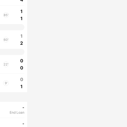
1
85'
1
1
60'
2
0
22'
0
0
9'
1
-
End Loan
-