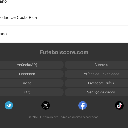
iano
sidad de Costa Rica
iano
Futebolscore.com
Anúncio(AD)
Sitemap
Feedback
Política de Privacidade
Aviso
Livescore Grátis
FAQ
Serviço de dados
© 2026 FutebolScore Todos os direitos reservados.