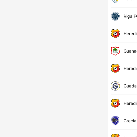
Riga F
Hered
Guana
Hered
Guada
Hered
Grecia