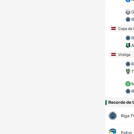
G
R
Copa da 
R
A
Virsliga
R
T
M
R
Recorde de t
Riga F
Pafos