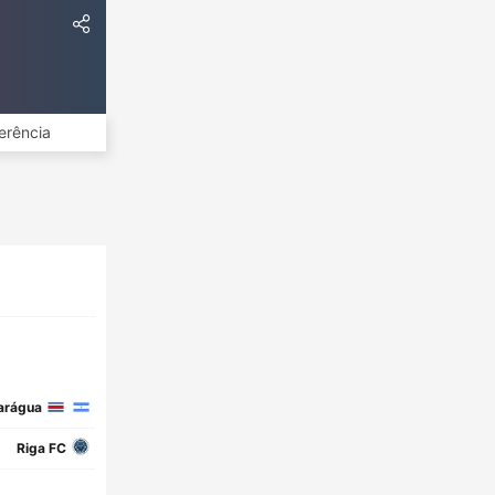
erência
arágua
Riga FC