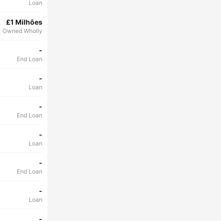
Loan
£1 Milhões
Owned Wholly
-
End Loan
-
Loan
-
End Loan
-
Loan
-
End Loan
-
Loan
-