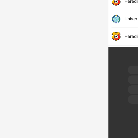
Hered
Univer
Hered