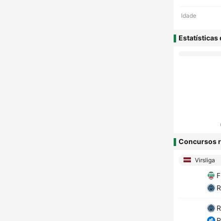
Idade
Estatísticas
Concursos r
Virsliga
F
R
R
R