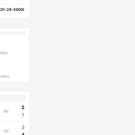
(01-29-2000)
média
rmelho
2
66'
1
3
59'
4