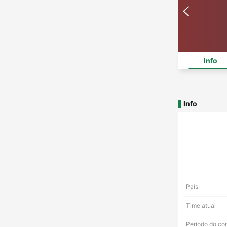
Info
Info
País
Time atual
Período do co