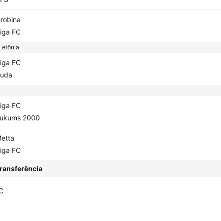
robina
iga FC
Letônia
iga FC
uda
iga FC
ukums 2000
etta
iga FC
ransferência
C