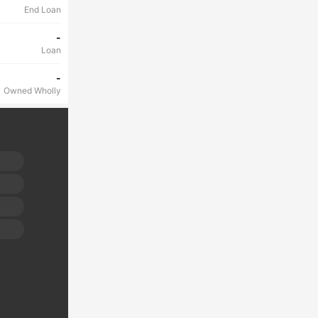
End Loan
-
Loan
-
Owned Wholly