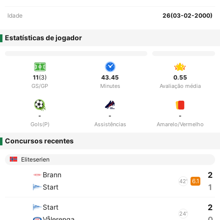
Idade
26(03-02-2000)
Estatísticas de jogador
11
(3)
43.45
0.55
GS/GP
Minutes
Avaliação média
-
-
-
Gols(P)
Assistências
Amarelo/Vermelho
Concursos recentes
Eliteserien
2
Brann
6.1
42'
1
Start
2
Start
24'
0
Vålerenga