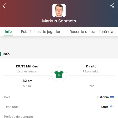
Markus Soomets
Info
Estatísticas de jogador
Recorde de transferência
Info
£0.35 Milhões
Direito
Valor estimado
Pé preferido
14
182 cm
-
Altura
Peso
País
Estônia
Time atual
Start
Período do contrato