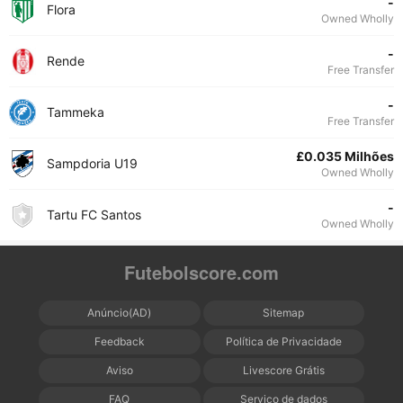
-
Flora
Owned Wholly
-
Rende
Free Transfer
-
Tammeka
Free Transfer
£0.035 Milhões
Sampdoria U19
Owned Wholly
-
Tartu FC Santos
Owned Wholly
Futebolscore.com
Anúncio(AD)
Sitemap
Feedback
Política de Privacidade
Aviso
Livescore Grátis
FAQ
Serviço de dados