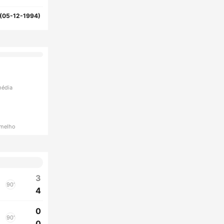
(05-12-1994)
média
rmelho
3
90'
4
0
90'
0