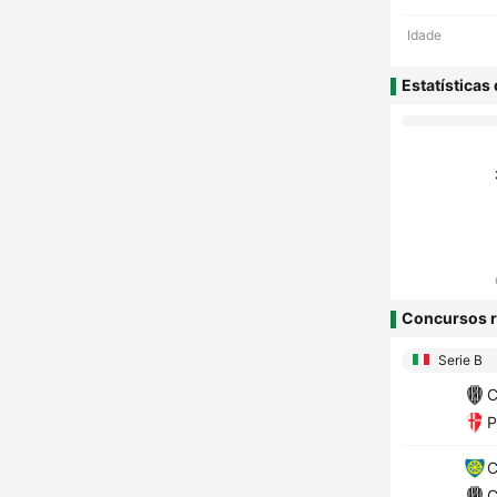
Idade
Estatísticas
Concursos r
Serie B
C
P
C
C