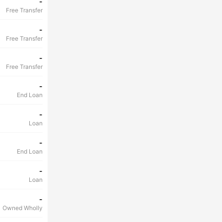
-
Free Transfer
-
Free Transfer
-
Free Transfer
-
End Loan
-
Loan
-
End Loan
-
Loan
-
Owned Wholly