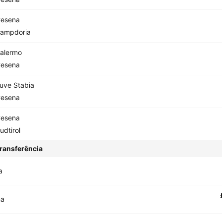
esena
ampdoria
alermo
esena
uve Stabia
esena
esena
udtirol
ransferência
a
na