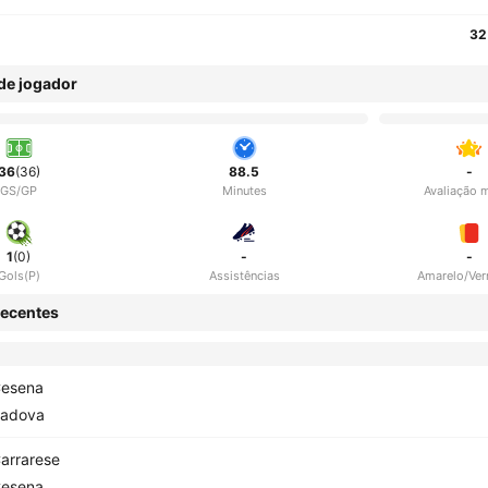
32
 de jogador
36
(36)
88.5
-
GS/GP
Minutes
Avaliação 
1
(0)
-
-
Gols(P)
Assistências
Amarelo/Ve
ecentes
esena
adova
arrarese
esena