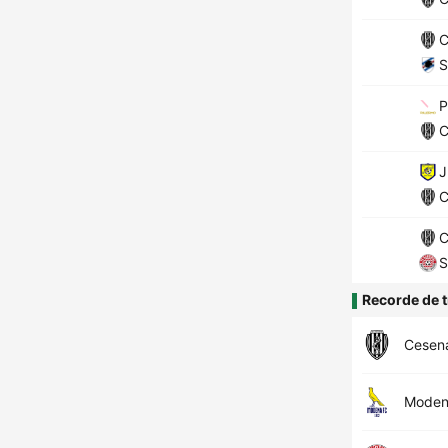
C
S
P
C
J
C
C
S
Recorde de t
Cesen
Mode