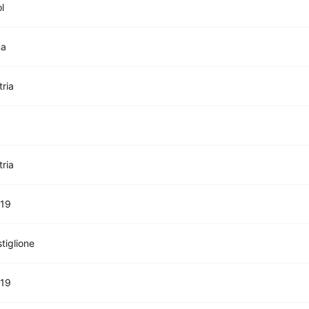
l
na
tria
tria
U19
tiglione
U19