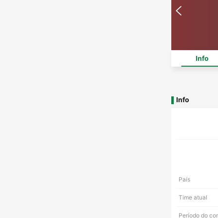
Info
Info
País
Time atual
Período do co