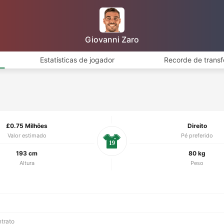
Giovanni Zaro
Estatísticas de jogador
Recorde de transf
£0.75 Milhões
Direito
Valor estimado
Pé preferido
19
193 cm
80 kg
Altura
Peso
ntrato