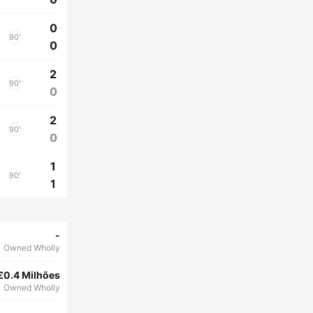
0
90'
0
2
90'
0
2
90'
0
1
90'
1
-
Owned Wholly
£0.4 Milhões
Owned Wholly