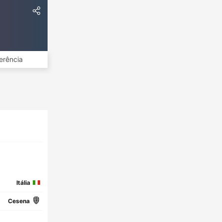
erência
Itália
Cesena