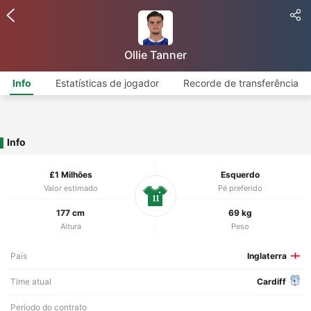
Ollie Tanner
Info
Estatísticas de jogador
Recorde de transferência
Info
£1 Milhões
Esquerdo
Valor estimado
Pé preferido
11
177 cm
69 kg
Altura
Peso
País
Inglaterra
Time atual
Cardiff
Período do contrato