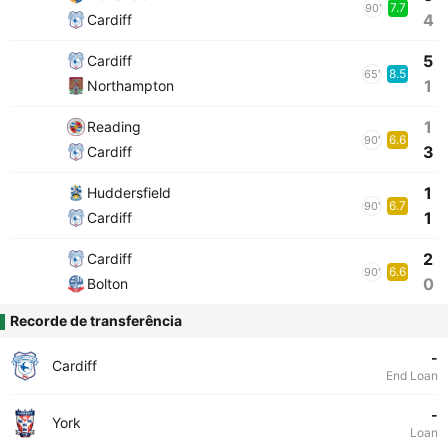
7.7
90'
4
Cardiff
5
Cardiff
8.5
65'
1
Northampton
1
Reading
6.6
90'
3
Cardiff
1
Huddersfield
6.7
90'
1
Cardiff
2
Cardiff
6.6
90'
0
Bolton
Recorde de transferência
-
Cardiff
End Loan
-
York
Loan