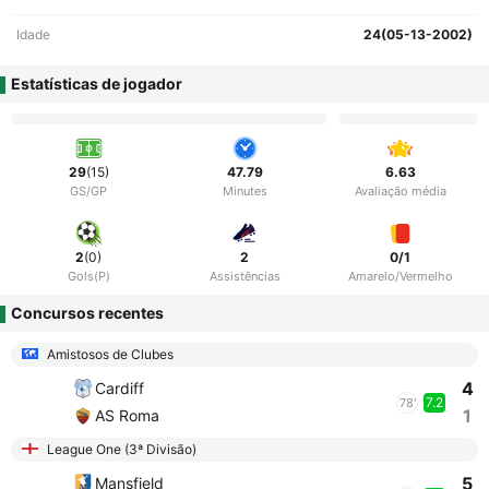
Idade
24(05-13-2002)
Estatísticas de jogador
29
(15)
47.79
6.63
GS/GP
Minutes
Avaliação média
2
(0)
2
0/1
Gols(P)
Assistências
Amarelo/Vermelho
Concursos recentes
Amistosos de Clubes
4
Cardiff
7.2
78'
1
AS Roma
League One (3ª Divisão)
5
Mansfield