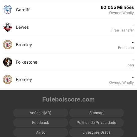
£0.055 Milhões
Cardiff
Owned Wholly
-
Lewes
Free Transfer
-
Bromley
End Loan
-
Folkestone
Loan
-
Bromley
Owned Wholly
Futebolscore.com
Anúncio(AD)
Sitemap
Feedback
Política de Privacidade
Aviso
Livescore Grátis