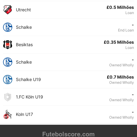
£0.5 Milhões
Utrecht
Loan
-
Schalke
End Loan
£0.35 Milhões
Besiktas
Loan
-
Schalke
Owned Wholly
£0.7 Milhões
Schalke U19
Owned Wholly
-
1.FC Köln U19
Owned Wholly
-
Koln U17
Owned Wholly
Futebolscore.com