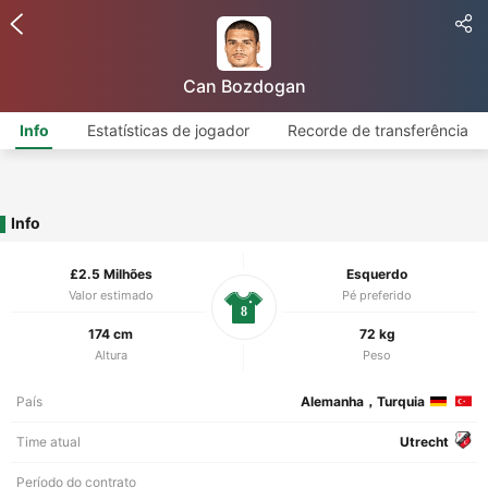
Can Bozdogan
Info
Estatísticas de jogador
Recorde de transferência
Info
£2.5 Milhões
Esquerdo
Valor estimado
Pé preferido
8
174 cm
72 kg
Altura
Peso
País
Alemanha，Turquia
Time atual
Utrecht
Período do contrato