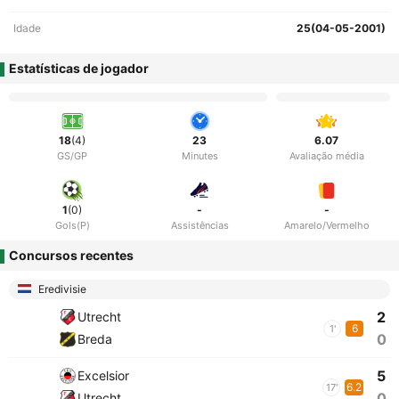
Idade
25(04-05-2001)
Estatísticas de jogador
18
(4)
23
6.07
GS/GP
Minutes
Avaliação média
1
(0)
-
-
Gols(P)
Assistências
Amarelo/Vermelho
Concursos recentes
Eredivisie
2
Utrecht
6
1'
0
Breda
5
Excelsior
6.2
17'
0
Utrecht