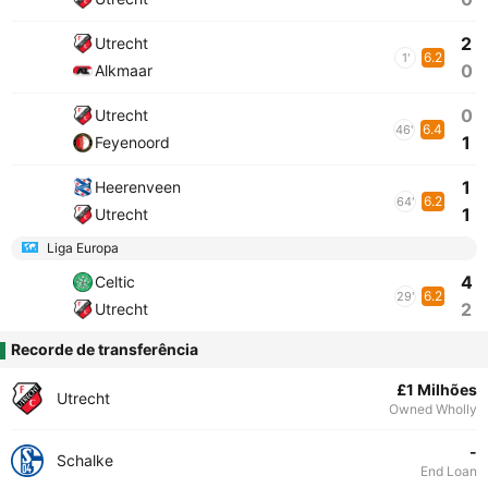
2
Utrecht
6.2
1'
0
Alkmaar
0
Utrecht
6.4
46'
1
Feyenoord
1
Heerenveen
6.2
64'
1
Utrecht
Liga Europa
4
Celtic
6.2
29'
2
Utrecht
Recorde de transferência
£1 Milhões
Utrecht
Owned Wholly
-
Schalke
End Loan