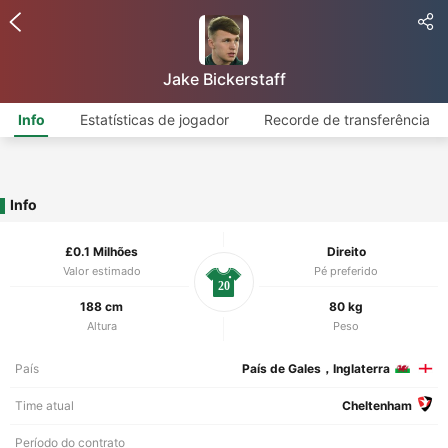
Jake Bickerstaff
Info
Estatísticas de jogador
Recorde de transferência
Info
£0.1 Milhões
Direito
Valor estimado
Pé preferido
20
188 cm
80 kg
Altura
Peso
País
País de Gales，Inglaterra
Time atual
Cheltenham
Período do contrato