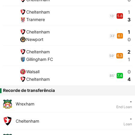
1
Cheltenham
5.8
13'
3
Tranmere
1
Cheltenham
6.1
33'
0
Newport
2
Cheltenham
6.3
59'
1
Gillingham FC
0
Walsall
7.4
85'
4
Cheltenham
Recorde de transferência
-
Wrexham
End Loan
-
Cheltenham
Loan