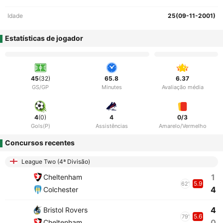
Idade
25(09-11-2001)
Estatísticas de jogador
45
(32)
65.8
6.37
GS/GP
Minutes
Avaliação média
4
(0)
4
0/3
Gols(P)
Assistências
Amarelo/Vermelho
Concursos recentes
League Two (4ª Divisão)
1
Cheltenham
5.9
62'
4
Colchester
4
Bristol Rovers
5.6
79'
0
Cheltenham