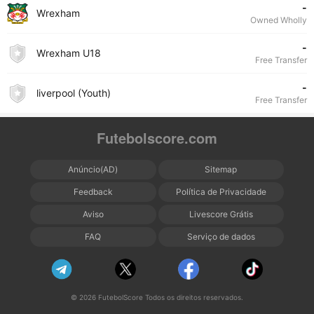
-
Wrexham
Owned Wholly
-
Wrexham U18
Free Transfer
-
liverpool (Youth)
Free Transfer
Futebolscore.com
Anúncio(AD)
Sitemap
Feedback
Política de Privacidade
Aviso
Livescore Grátis
FAQ
Serviço de dados
© 2026 FutebolScore Todos os direitos reservados.