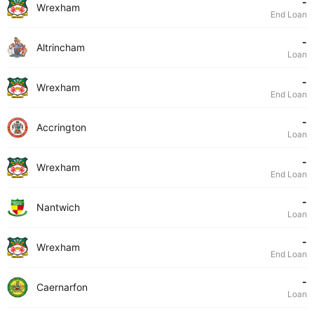
-
Wrexham
End Loan
-
Altrincham
Loan
-
Wrexham
End Loan
-
Accrington
Loan
-
Wrexham
End Loan
-
Nantwich
Loan
-
Wrexham
End Loan
-
Caernarfon
Loan