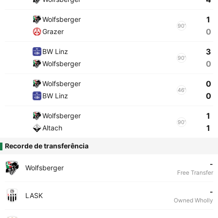
1
Wolfsberger
90'
0
Grazer
3
BW Linz
90'
0
Wolfsberger
0
Wolfsberger
46'
0
BW Linz
1
Wolfsberger
90'
1
Altach
Recorde de transferência
-
Wolfsberger
Free Transfer
-
LASK
Owned Wholly