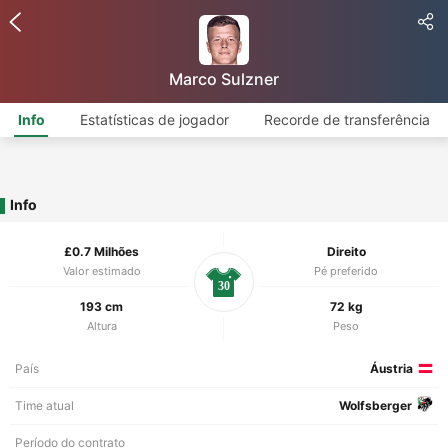
Marco Sulzner
Info
Estatísticas de jogador
Recorde de transferência
Info
£0.7 Milhões
Direito
Valor estimado
Pé preferido
30
193 cm
72 kg
Altura
Peso
País
Áustria
Time atual
Wolfsberger
Período do contrato