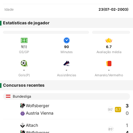
Idade
23(07-02-2003)
Estatísticas de jogador
1
(1)
90
6.7
GS/GP
Minutes
Avaliação média
-
-
-
Gols(P)
Assistências
Amarelo/Vermelho
Concursos recentes
Bundesliga
3
Wolfsberger
6.7
90'
0
Austria Vienna
1
Altach
85'
4
Wolfsberger