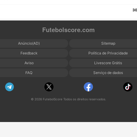
30
Futebolscore.com
Anúncio(AD)
Sitemap
Feedback
Política de Privacidade
Aviso
Livescore Grátis
FAQ
Serviço de dados
© 2026 FutebolScore Todos os direitos reservados.