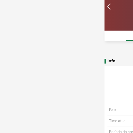
Info
País
Time atual
Período do co