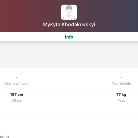
Mykyta Khodakovskyi
Info
-
-
Valor estimado
Pé preferido
187 cm
77 kg
Altura
Peso
ntrato