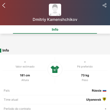
Dmitriy Kamenshchikov
Info
Info
-
-
Valor estimado
Pé preferido
97
181 cm
73 kg
Altura
Peso
País
Rússia
Time atual
Ulyanovsk
Período do contrato
-