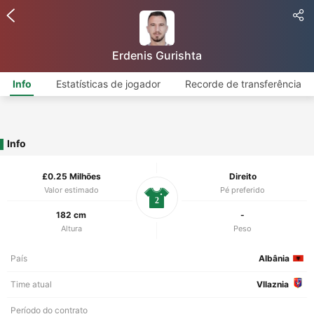
Erdenis Gurishta
Info
Estatísticas de jogador
Recorde de transferência
Info
£0.25 Milhões
Direito
Valor estimado
Pé preferido
2
182 cm
-
Altura
Peso
País
Albânia
Time atual
Vllaznia
Período do contrato