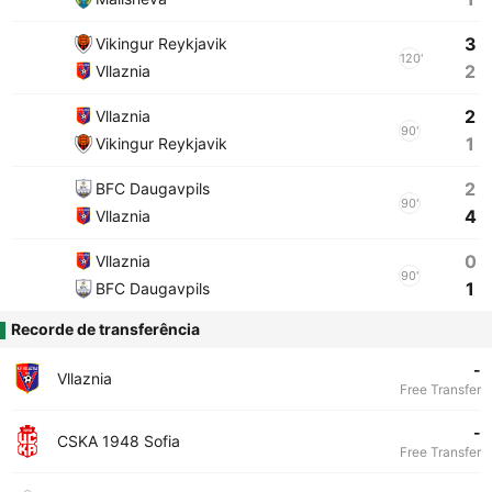
3
Vikingur Reykjavik
120'
2
Vllaznia
2
Vllaznia
90'
1
Vikingur Reykjavik
2
BFC Daugavpils
90'
4
Vllaznia
0
Vllaznia
90'
1
BFC Daugavpils
Recorde de transferência
-
Vllaznia
Free Transfer
-
CSKA 1948 Sofia
Free Transfer