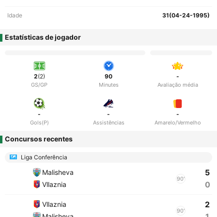
Idade
31(04-24-1995)
Estatísticas de jogador
2
(2)
90
-
GS/GP
Minutes
Avaliação média
-
-
-
Gols(P)
Assistências
Amarelo/Vermelho
Concursos recentes
Liga Conferência
5
Malisheva
90'
0
Vllaznia
2
Vllaznia
90'
1
Malisheva