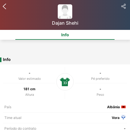
Dajan Shehi
Info
Info
-
-
Valor estimado
Pé preferido
33
181 cm
-
Altura
Peso
País
Albânia
Time atual
Vora
Período do contrato
-