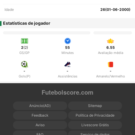
Idade
26(01-06-2000)
Estatísticas de jogador
2
(2)
55
6.55
GS/GP
Minutes
Avaliação média
-
-
-
Gols(P)
Assistências
Amarelo/Vermelho
Futebolscore.com
Anúncio(AD)
Sitemap
Feedback
Política de Privacidade
Aviso
Livescore Grátis
FAQ
Serviço de dados