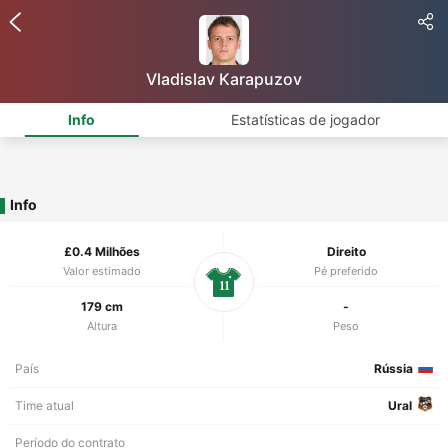
Vladislav Karapuzov
Info
Estatísticas de jogador
Info
£0.4 Milhões
Direito
Valor estimado
Pé preferido
11
179 cm
-
Altura
Peso
País
Rússia
Time atual
Ural
Período do contrato