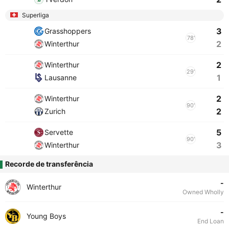
Superliga
3
Grasshoppers
78'
2
Winterthur
2
Winterthur
29'
1
Lausanne
2
Winterthur
90'
2
Zurich
5
Servette
90'
3
Winterthur
Recorde de transferência
-
Winterthur
Owned Wholly
-
Young Boys
End Loan