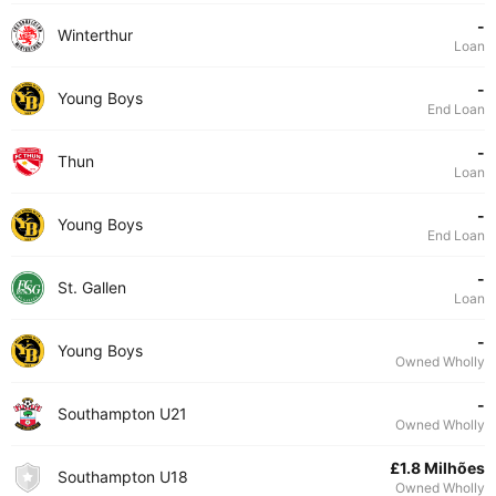
-
Winterthur
Loan
-
Young Boys
End Loan
-
Thun
Loan
-
Young Boys
End Loan
-
St. Gallen
Loan
-
Young Boys
Owned Wholly
-
Southampton U21
Owned Wholly
£1.8 Milhões
Southampton U18
Owned Wholly