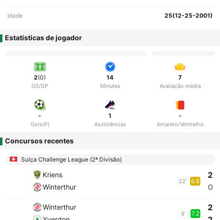
Idade
25(12-25-2001)
Estatísticas de jogador
2
(0)
14
7
GS/GP
Minutes
Avaliação média
-
1
-
Gols(P)
Assistências
Amarelo/Vermelho
Concursos recentes
Suíça Challenge League (2ª Divisão)
2
Kriens
6.8
22'
0
Winterthur
2
Winterthur
7.2
6'
2
Yverdon