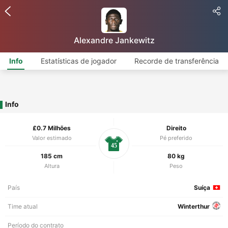
Alexandre Jankewitz
Info
Estatísticas de jogador
Recorde de transferência
Info
£0.7 Milhões
Direito
Valor estimado
Pé preferido
45
185 cm
80 kg
Altura
Peso
País
Suíça
Time atual
Winterthur
Período do contrato