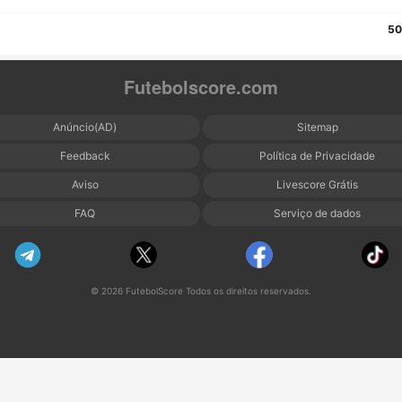
50
Futebolscore.com
Anúncio(AD)
Sitemap
Feedback
Política de Privacidade
Aviso
Livescore Grátis
FAQ
Serviço de dados
© 2026 FutebolScore Todos os direitos reservados.