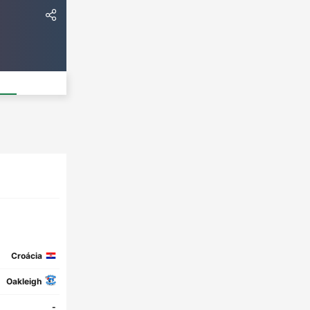
Croácia
Oakleigh
-