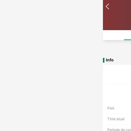
Info
País
Time atual
Período do co