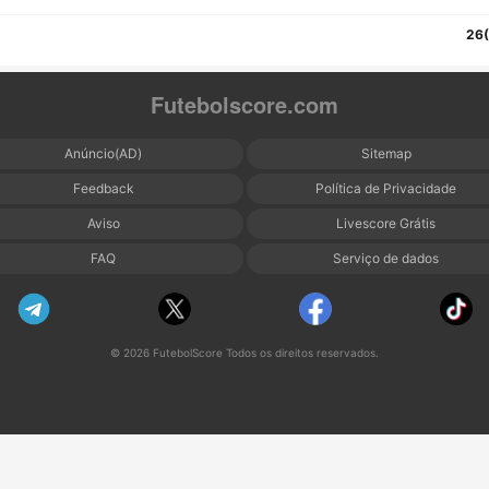
26
Futebolscore.com
Anúncio(AD)
Sitemap
Feedback
Política de Privacidade
Aviso
Livescore Grátis
FAQ
Serviço de dados
© 2026 FutebolScore Todos os direitos reservados.