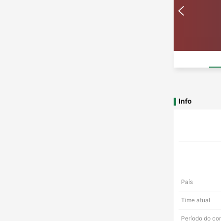
Info
País
Time atual
Período do co