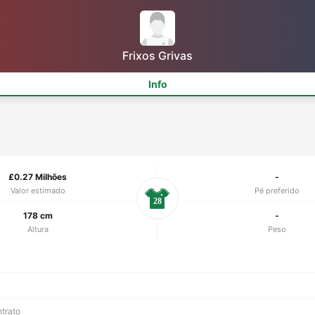
Frixos Grivas
Info
£0.27 Milhões
-
Valor estimado
Pé preferido
28
178 cm
-
Altura
Peso
ntrato