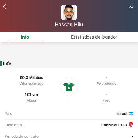
Hassan Hilu
Info
Estatísticas de jogador
Info
£0.3 Milhões
-
Valor estimado
Pé preferido
6
188 cm
-
Altura
Peso
País
Israel
Time atual
Radnicki 1923
Período do contrato
-