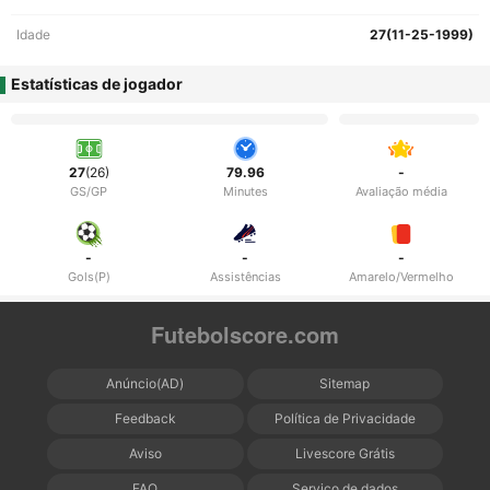
Idade
27(11-25-1999)
Estatísticas de jogador
27
(26)
79.96
-
GS/GP
Minutes
Avaliação média
-
-
-
Gols(P)
Assistências
Amarelo/Vermelho
Futebolscore.com
Anúncio(AD)
Sitemap
Feedback
Política de Privacidade
Aviso
Livescore Grátis
FAQ
Serviço de dados