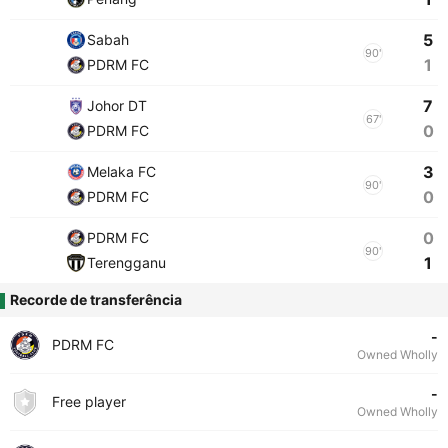
5
Sabah
90'
1
PDRM FC
7
Johor DT
67'
0
PDRM FC
3
Melaka FC
90'
0
PDRM FC
0
PDRM FC
90'
1
Terengganu
Recorde de transferência
-
PDRM FC
Owned Wholly
-
Free player
Owned Wholly