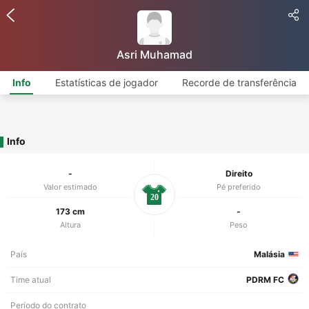
Asri Muhamad
Info
Estatísticas de jogador
Recorde de transferência
Info
-
Direito
Valor estimado
Pé preferido
20
173 cm
-
Altura
Peso
País
Malásia
Time atual
PDRM FC
Período do contrato