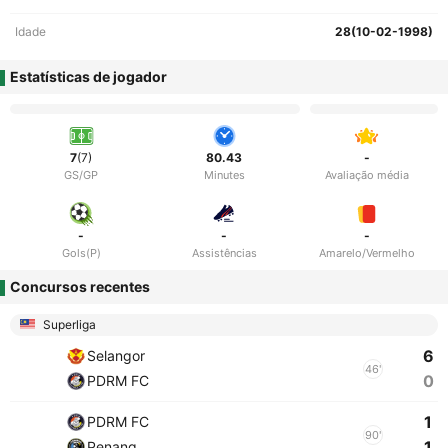
Idade
28(10-02-1998)
Estatísticas de jogador
7
(7)
80.43
-
GS/GP
Minutes
Avaliação média
-
-
-
Gols(P)
Assistências
Amarelo/Vermelho
Concursos recentes
Superliga
6
Selangor
46'
0
PDRM FC
1
PDRM FC
90'
1
Penang